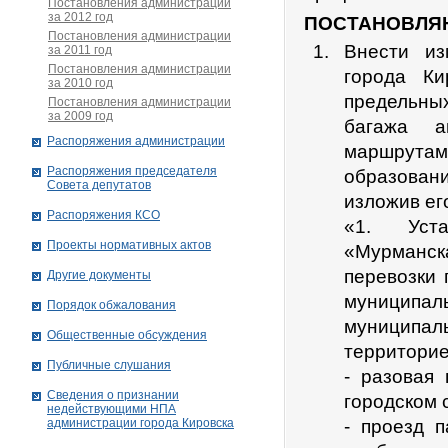
Постановления администрации
за 2012 год
ПОСТАНОВЛЯ
Постановления администрации
Внести из
за 2011 год
Постановления администрации
города К
за 2010 год
предельны
Постановления администрации
за 2009 год
багажа а
Распоряжения администрации
маршрутам 
Распоряжения председателя
образован
Совета депутатов
изложив ег
Распоряжения КСО
«1. Уста
Проекты нормативных актов
«Мурманск
перевозки
Другие документы
муниципал
Порядок обжалования
муниципаль
Общественные обсуждения
территорие
Публичные слушания
- разовая
Сведения о признании
городском 
недействующими НПА
администрации города Кировскa
- проезд 