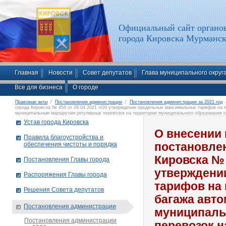
Официальный сайт органов
города Кировска Мурманск
Главная
Новости
Совет депутатов
Глава муниципального округ
Все для бизнеса
О городе
Правовые акты
/
Постановления администрации
/
Постановления администрации за 2021 год
/
города Кировска № 454 от 29.04.2021 «Об утверждении предельных максимальных тарифов на 
муниципальным маршрутам регулярных перевозок на территории муниципального образования г
Устав города Кировска
О внесении 
Правила благоустройства и
обеспечения чистоты и порядка
постановле
Кировска № 
Постановления Главы города
утверждени
Распоряжения Главы города
тарифов на 
Решения Совета депутатов
багажа авт
Постановления администрации
муниципаль
Постановления администрации
перевозок н