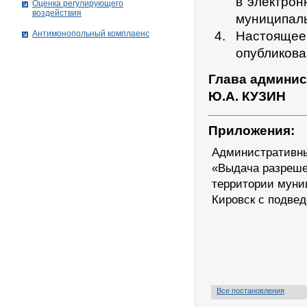
в электрон
Оценка регулирующего
воздействия
муниципаль
Антимонопольный комплаенс
Настоящее
опубликова
Глава админис
Ю.А. КУЗИН
Приложения:
Административны
«Выдача разреше
территории муни
Кировск с подве
Все постановления