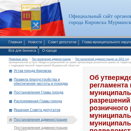
Официальный сайт органов
города Кировска Мурманск
Главная
Новости
Совет депутатов
Глава муниципального округ
Все для бизнеса
О городе
Правовые акты
/
Постановления администрации
/
Постановления администрации за 2021 год
/
муниципальной услуги «Выдача разрешений на право организации розничного рынка на террито
с подведомственной территорией Мурманской области»
Устав города Кировска
Об утвержд
Правила благоустройства и
обеспечения чистоты и порядка
регламента
муниципаль
Постановления Главы города
разрешений 
Распоряжения Главы города
розничного 
Решения Совета депутатов
муниципаль
Постановления администрации
муниципальн
Постановления администрации
подведомст