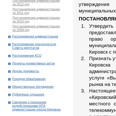
Постановления администрации
утверждения 
за 2012 год
Постановления администрации
муниципальных 
за 2011 год
Постановления администрации
ПОСТАНОВЛЯ
за 2010 год
Утвердит
Постановления администрации
за 2009 год
предостав
Распоряжения администрации
право ор
Распоряжения председателя
муниципа
Совета депутатов
Кировск с 
Распоряжения КСО
Признать у
Проекты нормативных актов
Кировск
администр
Другие документы
услуги «В
Порядок обжалования
рынка на т
Общественные обсуждения
Настоящее 
Публичные слушания
«Кировский
Сведения о признании
местного 
недействующими НПА
телекоммун
администрации города Кировскa