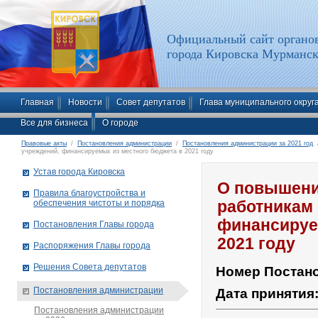
Официальный сайт органов
города Кировска Мурманск
Главная
Новости
Совет депутатов
Глава муниципального округ
Все для бизнеса
О городе
Правовые акты
/
Постановления администрации
/
Постановления администрации за 2021 год
/
учреждений, финансируемых из местного бюджета в 2021 году
Устав города Кировска
О повышени
Правила благоустройства и
обеспечения чистоты и порядка
работникам
финансируе
Постановления Главы города
2021 году
Распоряжения Главы города
Решения Совета депутатов
Номер Постан
Постановления администрации
Дата принятия
Постановления администрации