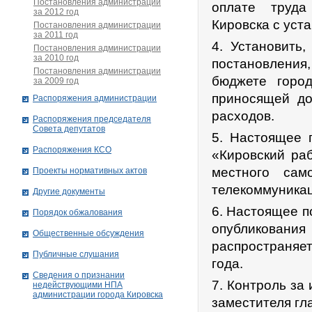
Постановления администрации
оплате труда
за 2012 год
Кировска с уст
Постановления администрации
за 2011 год
4. Установить
Постановления администрации
за 2010 год
постановления,
Постановления администрации
бюджете горо
за 2009 год
приносящей до
Распоряжения администрации
расходов.
Распоряжения председателя
Совета депутатов
5. Настоящее п
Распоряжения КСО
«Кировский ра
местного сам
Проекты нормативных актов
телекоммуникац
Другие документы
6. Настоящее п
Порядок обжалования
опубликования
Общественные обсуждения
распространяет
Публичные слушания
года.
Сведения о признании
7. Контроль за
недействующими НПА
администрации города Кировскa
заместителя гл