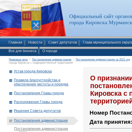
Официальный сайт органов
города Кировска Мурманск
Главная
Новости
Совет депутатов
Глава муниципального округ
Все для бизнеса
О городе
Правовые акты
/
Постановления администрации
/
Постановления администрации за 2021 год
/
города Кировска с подведомственной территорией
Устав города Кировска
О признани
Правила благоустройства и
обеспечения чистоты и порядка
постановле
Кировска с
Постановления Главы города
территорие
Распоряжения Главы города
Решения Совета депутатов
Номер Постан
Постановления администрации
Дата принятия
Постановления администрации