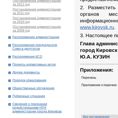
Постановления администрации
за 2012 год
2. Разместит
Постановления администрации
за 2011 год
органов ме
Постановления администрации
информационно
за 2010 год
www.kirovsk.ru
.
Постановления администрации
за 2009 год
3. Настоящее п
Распоряжения администрации
Глава админис
Распоряжения председателя
Совета депутатов
город Кировск
Ю.А. КУЗИН
Распоряжения КСО
Проекты нормативных актов
Приложения:
Другие документы
Перечень
Порядок обжалования
Приложение к перечню
Общественные обсуждения
Публичные слушания
Сведения о признании
недействующими НПА
администрации города Кировскa
Все постановления