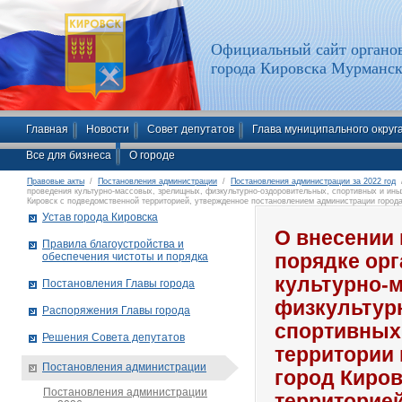
Официальный сайт органов
города Кировска Мурманск
Главная
Новости
Совет депутатов
Глава муниципального округ
Все для бизнеса
О городе
Правовые акты
/
Постановления администрации
/
Постановления администрации за 2022 год
/
проведения культурно-массовых, зрелищных, физкультурно-оздоровительных, спортивных и ины
Кировск с подведомственной территорией, утвержденное постановлением администрации города
Устав города Кировска
О внесении 
Правила благоустройства и
обеспечения чистоты и порядка
порядке орг
культурно-
Постановления Главы города
физкультур
Распоряжения Главы города
спортивных
Решения Совета депутатов
территории
Постановления администрации
город Киро
Постановления администрации
территорией