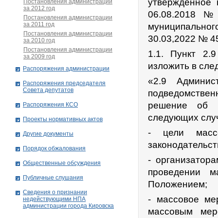
утвержденное 
Постановления администрации
за 2012 год
06.08.2018 №
Постановления администрации
за 2011 год
муниципально
Постановления администрации
30.03,2022 № 4
за 2010 год
Постановления администрации
1.1. Пункт 2.
за 2009 год
изложить в сле
Распоряжения администрации
«2.9 Админис
Распоряжения председателя
Совета депутатов
подведомстве
решение об о
Распоряжения КСО
следующих слу
Проекты нормативных актов
- цели массо
Другие документы
законодательст
Порядок обжалования
- организатор
Общественные обсуждения
проведении м
Публичные слушания
Положением;
Сведения о признании
- массовое ме
недействующими НПА
администрации города Кировскa
массовым мер