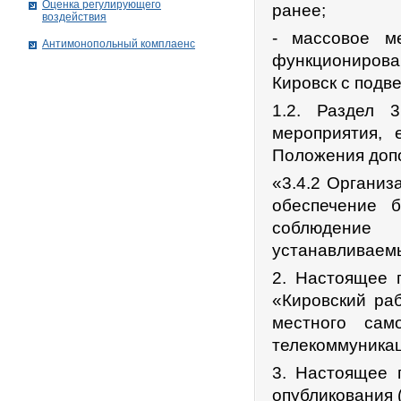
Оценка регулирующего
ранее;
воздействия
- массовое м
Антимонопольный комплаенс
функционирова
Кировск с подв
1.2. Раздел 
мероприятия, 
Положения допо
«3.4.2 Организ
обеспечение б
соблюдение
устанавливаемы
2. Настоящее п
«Кировский ра
местного сам
телекоммуникац
3. Настоящее 
опубликования 