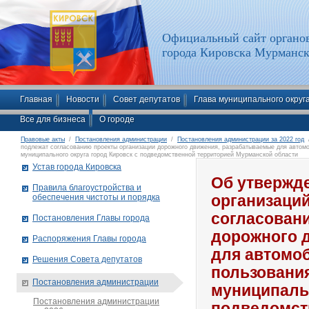
Официальный сайт органов
города Кировска Мурманск
Главная
Новости
Совет депутатов
Глава муниципального округ
Все для бизнеса
О городе
Правовые акты
/
Постановления администрации
/
Постановления администрации за 2022 год
/
подлежат согласованию проекты организации дорожного движения, разрабатываемые для автомо
муниципального округа город Кировск с подведомственной территорией Мурманской области
Устав города Кировска
Об утвержде
Правила благоустройства и
обеспечения чистоты и порядка
организаций
согласован
Постановления Главы города
дорожного 
Распоряжения Главы города
для автомо
Решения Совета депутатов
пользования
Постановления администрации
муниципальн
Постановления администрации
подведомст