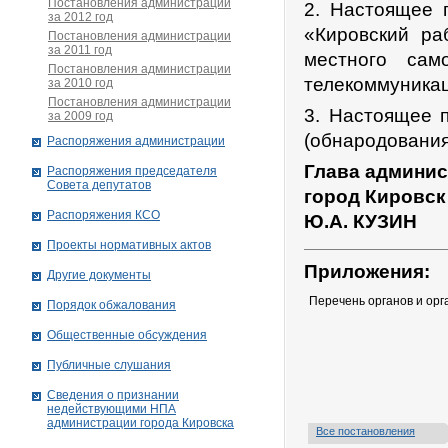
Постановления администрации
2. Настоящее п
за 2012 год
«Кировский ра
Постановления администрации
за 2011 год
местного сам
Постановления администрации
телекоммуникац
за 2010 год
Постановления администрации
3. Настоящее п
за 2009 год
(обнародования
Распоряжения администрации
Глава админис
Распоряжения председателя
Совета депутатов
город Кировск
Распоряжения КСО
Ю.А. КУЗИН
Проекты нормативных актов
Приложения:
Другие документы
Перечень органов и ор
Порядок обжалования
Общественные обсуждения
Публичные слушания
Сведения о признании
недействующими НПА
администрации города Кировскa
Все постановления