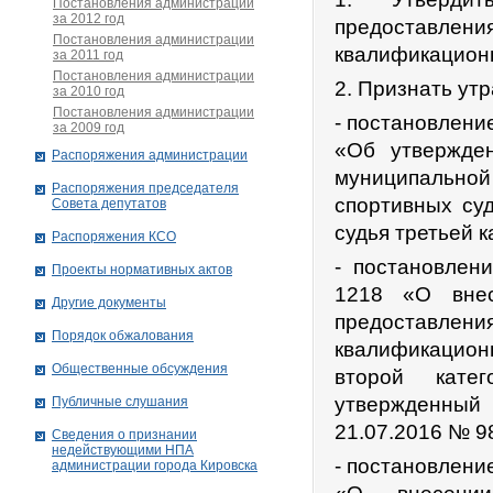
Постановления администрации
за 2012 год
предоставл
Постановления администрации
квалификационн
за 2011 год
Постановления администрации
2. Признать ут
за 2010 год
Постановления администрации
- постановлени
за 2009 год
«Об утвержден
Распоряжения администрации
муниципальной
Распоряжения председателя
спортивных суд
Совета депутатов
судья третьей к
Распоряжения КСО
- постановлен
Проекты нормативных актов
1218 «О внес
Другие документы
предоставл
Порядок обжалования
квалификацион
Общественные обсуждения
второй катег
утвержденный 
Публичные слушания
21.07.2016 № 9
Сведения о признании
недействующими НПА
- постановлени
администрации города Кировскa