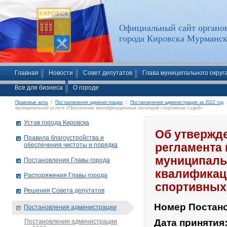
Официальный сайт органов
города Кировска Мурманск
Главная
Новости
Совет депутатов
Глава муниципального округ
Все для бизнеса
О городе
Правовые акты
/
Постановления администрации
/
Постановления администрации за 2022 год
/
муниципальной услуги «Присвоение квалификационных категорий спортивных судей»
Устав города Кировска
Об утвержд
Правила благоустройства и
обеспечения чистоты и порядка
регламента
муниципаль
Постановления Главы города
квалификац
Распоряжения Главы города
спортивных
Решения Совета депутатов
Номер Постан
Постановления администрации
Дата принятия
Постановления администрации