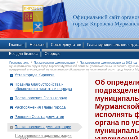
Официальный сайт органов
города Кировска Мурманск
Главная
Новости
Совет депутатов
Глава муниципального округ
Все для бизнеса
О городе
Правовые акты
/
Постановления администрации
/
Постановления администрации за 2022 год
/
муниципального округа город Кировск Мурманской области, уполномоченных исполнять функции
предприятий и учреждений муниципального образования муниципальный округ город Кировск М
Устав города Кировска
Об определ
Правила благоустройства и
обеспечения чистоты и порядка
подразделе
муниципальн
Постановления Главы города
Мурманской
Распоряжения Главы города
исполнять 
Решения Совета депутатов
органа по у
Постановления администрации
муниципаль
Постановления администрации
учреждений