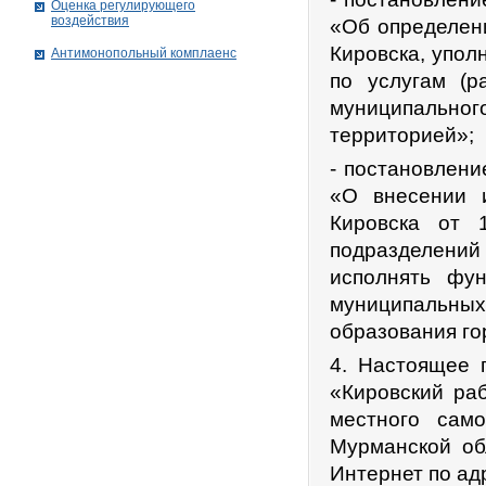
Оценка регулирующего
воздействия
«Об определен
Кировска, упол
Антимонопольный комплаенс
по услугам (р
муниципальног
территорией»;
- постановлени
«О внесении 
Кировска от 
подразделений
исполнять фун
муниципальн
образования го
4. Настоящее п
«Кировский ра
местного само
Мурманской об
Интернет по ад