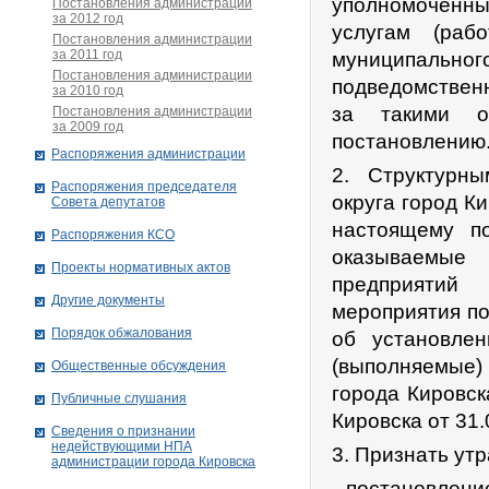
уполномоченн
Постановления администрации
за 2012 год
услугам (раб
Постановления администрации
за 2011 год
муниципальног
Постановления администрации
подведомствен
за 2010 год
за такими о
Постановления администрации
за 2009 год
постановлению
Распоряжения администрации
2. Структурн
Распоряжения председателя
округа город К
Совета депутатов
настоящему п
Распоряжения КСО
оказываемые
Проекты нормативных актов
предприятий 
Другие документы
мероприятия п
Порядок обжалования
об установлен
(выполняемые
Общественные обсуждения
города Кировск
Публичные слушания
Кировска от 31
Сведения о признании
недействующими НПА
3. Признать ут
администрации города Кировскa
- постановлени