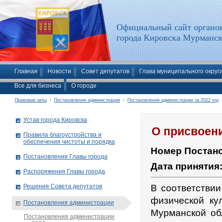
Официальный сайт органов
города Кировска Мурманск
Главная
Новости
Совет депутатов
Глава муниципального округ
Все для бизнеса
О городе
Правовые акты
/
Постановления администрации
/
Постановления администрации за 2022 год
/
Устав города Кировска
О присвоен
Правила благоустройства и
обеспечения чистоты и порядка
Номер Постан
Постановления Главы города
Дата принятия
Распоряжения Главы города
Решения Совета депутатов
В соответстви
физической ку
Постановления администрации
Мурманской об
Постановления администрации