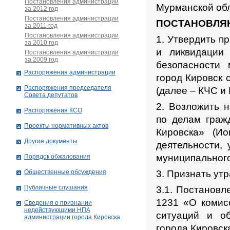
Постановления администрации
Мурманской обл
за 2012 год
Постановления администрации
ПОСТАНОВЛЯ
за 2011 год
Постановления администрации
1. Утвердить п
за 2010 год
и ликвидации
Постановления администрации
за 2009 год
безопасности 
Распоряжения администрации
город Кировск 
Распоряжения председателя
(далее – КЧС и
Совета депутатов
2. Возложить 
Распоряжения КСО
по делам граж
Проекты нормативных актов
Кировска» (Ио
Другие документы
деятельности,
муниципального
Порядок обжалования
Общественные обсуждения
3. Признать ут
Публичные слушания
3.1. Постановл
1231 «О комис
Сведения о признании
недействующими НПА
ситуаций и о
администрации города Кировскa
города Кировск