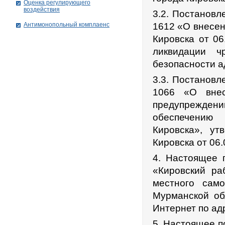
Оценка регулирующего
воздействия
3.2. Постановл
Антимонопольный комплаенс
1612 «О внесен
Кировска от 0
ликвидации ч
безопасности а
3.3. Постановл
1066 «О вне
предупрежде
обеспечению 
Кировска», ут
Кировска от 06
4. Настоящее п
«Кировский ра
местного само
Мурманской об
Интернет по адр
5. Настоящее п