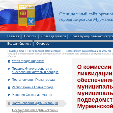
Официальный сайт органов
города Кировска Мурманск
Главная
Новости
Совет депутатов
Глава муниципального округ
Все для бизнеса
О городе
Правовые акты
/
Постановления администрации
/
Постановления администрации за 2022 год
/
ситуаций и обеспечению пожарной безопасности муниципального образования муниципальный о
области
Устав города Кировска
О комиссии
Правила благоустройства и
обеспечения чистоты и порядка
ликвидации
обеспечени
Постановления Главы города
муниципаль
Распоряжения Главы города
муниципальн
Решения Совета депутатов
подведомст
Постановления администрации
Мурманской
Постановления администрации