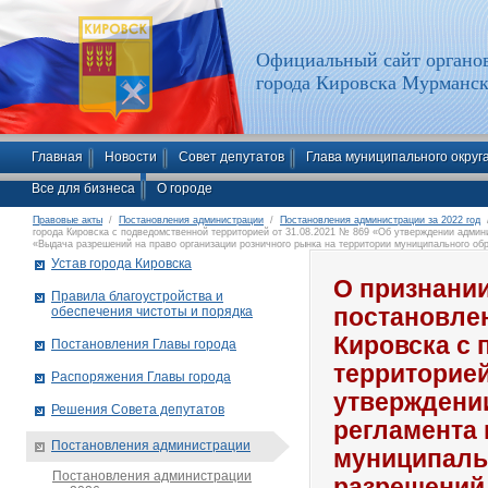
Официальный сайт органов
города Кировска Мурманск
Главная
Новости
Совет депутатов
Глава муниципального округ
Все для бизнеса
О городе
Правовые акты
/
Постановления администрации
/
Постановления администрации за 2022 год
/
города Кировска с подведомственной территорией от 31.08.2021 № 869 «Об утверждении админ
«Выдача разрешений на право организации розничного рынка на территории муниципального об
территорией Мурманской области»
Устав города Кировска
О признани
Правила благоустройства и
обеспечения чистоты и порядка
постановле
Кировска с
Постановления Главы города
территорией
Распоряжения Главы города
утверждени
Решения Совета депутатов
регламента
Постановления администрации
муниципаль
Постановления администрации
разрешений 