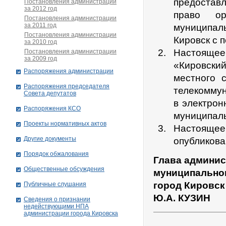
предостав
Постановления администрации
за 2012 год
право ор
Постановления администрации
за 2011 год
муниципа
Постановления администрации
Кировск с 
за 2010 год
Настоящее 
Постановления администрации
за 2009 год
«Кировский
Распоряжения администрации
местного 
Распоряжения председателя
телекоммун
Совета депутатов
в электрон
Распоряжения КСО
муниципаль
Проекты нормативных актов
Настоящее
Другие документы
опубликова
Порядок обжалования
Глава админи
Общественные обсуждения
муниципальног
город Кировск
Публичные слушания
Ю.А. КУЗИН
Сведения о признании
недействующими НПА
администрации города Кировскa