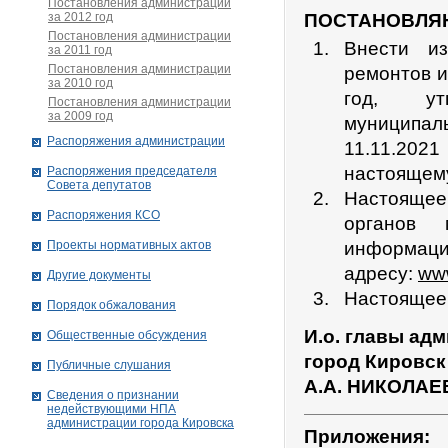
Постановления администрации
за 2012 год
ПОСТАНОВЛЯ
Постановления администрации
Внести и
за 2011 год
Постановления администрации
ремонтов и
за 2010 год
год, ут
Постановления администрации
за 2009 год
муниципал
Распоряжения администрации
11.11.2021
настоящем
Распоряжения председателя
Совета депутатов
Настоящее
Распоряжения КСО
органов 
Проекты нормативных актов
информац
адресу:
www
Другие документы
Настоящее 
Порядок обжалования
И.о. главы ад
Общественные обсуждения
город Кировск
Публичные слушания
А.А. НИКОЛАЕ
Сведения о признании
недействующими НПА
администрации города Кировскa
Приложения: