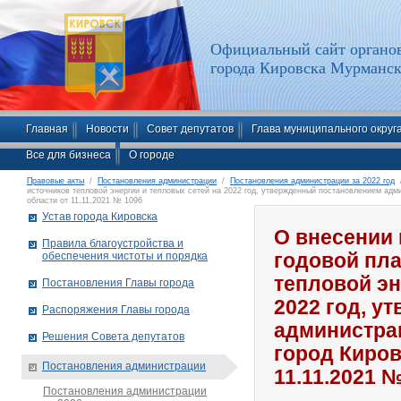
Официальный сайт органов
города Кировска Мурманск
Главная
Новости
Совет депутатов
Глава муниципального округ
Все для бизнеса
О городе
Правовые акты
/
Постановления администрации
/
Постановления администрации за 2022 год
/
источников тепловой энергии и тепловых сетей на 2022 год, утвержденный постановлением адм
области от 11.11.2021 № 1096
Устав города Кировска
О внесении
Правила благоустройства и
обеспечения чистоты и порядка
годовой пла
тепловой эн
Постановления Главы города
2022 год, 
Распоряжения Главы города
администра
Решения Совета депутатов
город Киров
Постановления администрации
11.11.2021 
Постановления администрации