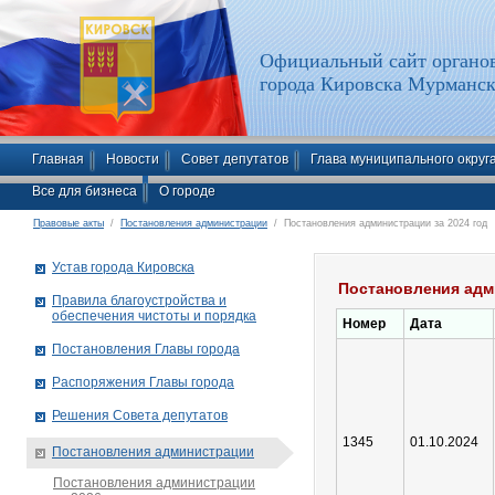
Официальный сайт органов
города Кировска Мурманск
Главная
Новости
Совет депутатов
Глава муниципального округ
Все для бизнеса
О городе
Правовые акты
/
Постановления администрации
/ Постановления администрации за 2024 год
Устав города Кировска
Постановления адм
Правила благоустройства и
обеспечения чистоты и порядка
Номер
Дата
Постановления Главы города
Распоряжения Главы города
Решения Совета депутатов
1345
01.10.2024
Постановления администрации
Постановления администрации