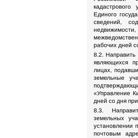
кадастрового 
Единого госуд
сведений, со
недвижимости
межведомстве
рабочих дней с
8.2. Направить
являющихся пр
лицах, подавши
земельные уча
подтверждающи
«Управление Ки
дней со дня пр
8.3. Направи
земельных уч
установлении п
почтовым адр