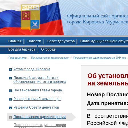
Официальный сайт органов
города Кировска Мурманск
Главная
Новости
Совет депутатов
Глава муниципального округ
Все для бизнеса
О городе
Правовые акты
/
Постановления администрации
/
Постановления администрации за 2024 год
/
Устав города Кировска
Об установл
Правила благоустройства и
обеспечения чистоты и порядка
на земельны
Постановления Главы города
Номер Постан
Распоряжения Главы города
Дата принятия
Решения Совета депутатов
В соответстви
Постановления администрации
Российской Фе
Постановления администрации