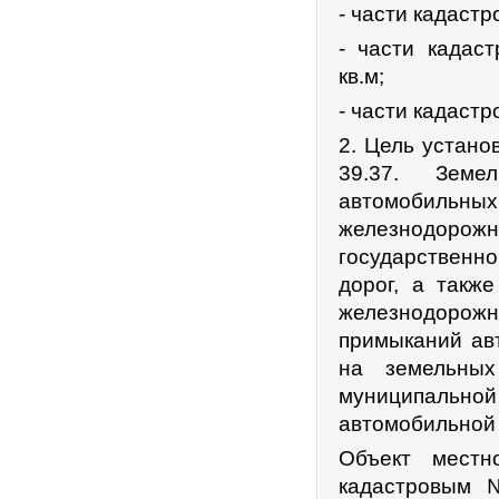
- части кадастр
- части кадаст
кв.м;
- части кадастр
2. Цель установ
39.37. Земе
автомобиль
железнодорожн
государственно
дорог, а такж
железнодоро
примыканий ав
на земельных
муниципальн
автомобильной 
Объект местн
кадастровым 