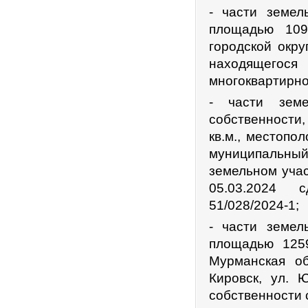
- части земел
площадью 1097
городской окру
находящегося
многоквартирно
- части земе
собственности,
кв.м., местопо
муниципальный 
земельном учас
05.03.2024 с
51/028/2024-1;
- части земел
площадью 1259
Мурманская об
Кировск, ул. 
собственности 