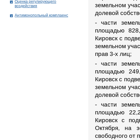
Оценка регулирующего
земельном учас
воздействия
долевой собств
Антимонопольный комплаенс
- части земел
площадью 828,
Кировск с подв
земельном учас
прав 3-х лиц;
- части земел
площадью 249,
Кировск с подве
земельном уча
долевой собств
- части земел
площадью 22,2
Кировск с под
Октября, на 
свободного от п