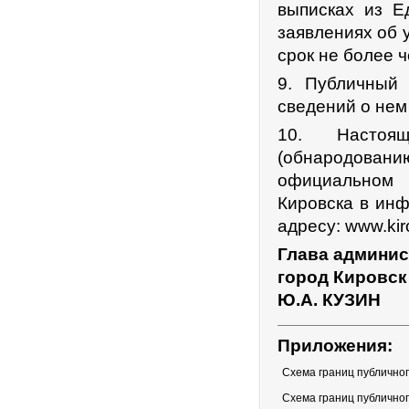
выписках из Е
заявлениях об 
срок не более ч
9. Публичный 
сведений о нем
10. Настоящ
(обнародовани
официальном 
Кировска в ин
адресу: www.kir
Глава админис
город Кировск
Ю.А. КУЗИН
Приложения:
Схема границ публичног
Схема границ публичног