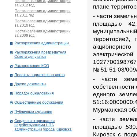
Постановления администрации
за 2012 год
плане территор
Постановления администрации
- части земель
за 2011 год
Постановления администрации
площадью 42,
за 2010 год
муниципальн
Постановления администрации
за 2009 год
территорией, 
Распоряжения администрации
акционерног
Распоряжения председателя
электрическо
Совета депутатов
1027700198767,
Распоряжения КСО
№ 51-51-03/009
Проекты нормативных актов
- части земе
Другие документы
собственности 
Порядок обжалования
единого земле
51:16:000000
Общественные обсуждения
Мурманская обла
Публичные слушания
- части земел
Сведения о признании
недействующими НПА
площадью 530,
администрации города Кировскa
Кировск с подв