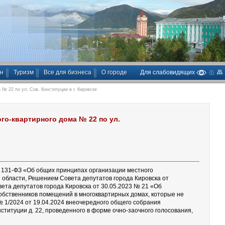
ан
Туризм
Все для бизнеса
О городе
Для слабовидящих
№ 22 по ул. Сов. Конституции в г. Кировске
го-квартирного дома № 22 по ул.
 131-ФЗ «Об общих принципах организации местного
 области, Решением Совета депутатов города Кировска от
та депутатов города Кировска от 30.05.2023 № 21 «Об
бственников помещений в многоквартирных домах, которые не
 1/2024 от 19.04.2024 внеочередного общего собрания
онституции д. 22, проведенного в форме очно-заочного голосования,