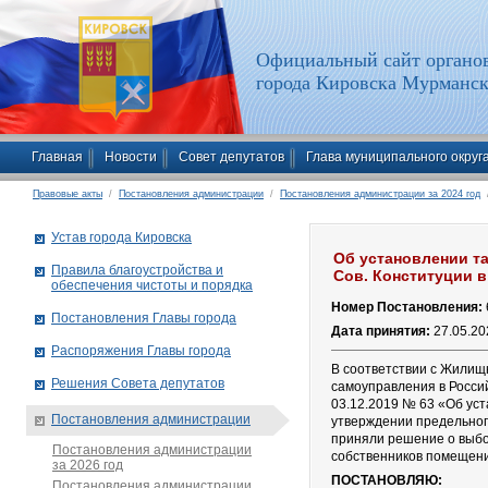
Официальный сайт органов
города Кировска Мурманск
Главная
Новости
Совет депутатов
Глава муниципального округ
Правовые акты
/
Постановления администрации
/
Постановления администрации за 2024 год
/
Устав города Кировска
Об установлении т
Правила благоустройства и
Сов. Конституции в
обеспечения чистоты и порядка
Номер Постановления:
Постановления Главы города
Дата принятия:
27.05.20
Распоряжения Главы города
В соответствии с Жилищ
Решения Совета депутатов
самоуправления в Росси
03.12.2019 № 63 «Об ус
Постановления администрации
утверждении предельног
приняли решение о выбо
Постановления администрации
собственников помещений
за 2026 год
ПОСТАНОВЛЯЮ:
Постановления администрации