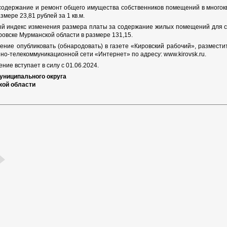
 содержание и ремонт общего имущества собственников помещений в многок
мере 23,81 рублей за 1 кв.м.
ый индекс изменения размера платы за содержание жилых помещений для с
ровске Мурманской области в размере 131,15.
ение опубликовать (обнародовать) в газете «Кировский рабочий», размест
но-телекоммуникационной сети «Интернет» по адресу: www.kirovsk.ru.
ние вступает в силу с 01.06.2024.
униципального округа
кой области