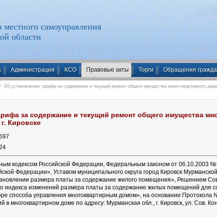
 местного самоуправления
ой области
а
Администрация
КСО
Правовые акты
Торги
Обращения гражд
 Об установлении тарифа за содержание и текущий ремонт общего имущества много-квартирного дома 
арифа за содержание и текущий ремонт общего имущества мно
 г. Кировске
697
24
ным кодексом Российской Федерации, Федеральным законом от 06.10.2003 №
йской Федерации», Уставом муниципального округа город Кировск Мурманской
тановлении размера платы за содержание жилого помещения», Решением Сове
о индекса изменений размера платы за содержание жилых помещений для со
ре способа управления многоквартирным домом», на основании Протокола №
 в многоквартирном доме по адресу: Мурманская обл., г. Кировск, ул. Сов. К