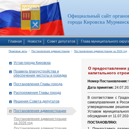
Официальный сайт органов
города Кировска Мурманск
Главная
Новости
Совет депутатов
Глава муниципального округ
Правовые акты
/
Постановления администрации
/
Постановления администрации за 2024 год
/
Устав города Кировска
О предоставлении 
Правила благоустройства и
капитального стро
обеспечения чистоты и порядка
Номер Постановления:
Постановления Главы города
Дата принятия:
24.07.20
Распоряжения Главы города
В соответствии с Град
Решения Совета депутатов
самоуправления в Росс
утвержденными решение
Постановления администрации
Уставом муниципальног
обсуждения от 11.07.202
Постановления администрации
ПОСТАНОВЛЯЮ:
за 2026 год
Постановления администрации
1. Предоставить разре