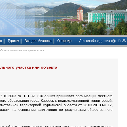
ан
Туризм
Все для бизнеса
О городе
Для слабовидящих
бъекта капитального строительства
льного участка или объекта
06.10.2003 № 131-ФЗ «Об общих принципах организации местного
ого образования город Кировск с подведомственной территорией,
омственной территорией Мурманской области от 26.03.2013 № 12,
бласти, на основании заключения по результатам общественного
ли объекта капитального строительства – «для индивидуального