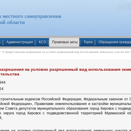
 местного самоуправления
ой области
а
Администрация
КСО
Правовые акты
Торги
Обращения гражд
 О предоставлении разрешения на условно разрешенный вид использования земельного участка или о
разрешения на условно разрешенный вид использования земе
ительства
944
24
остроительным кодексом Российской Федерации, Федеральным законом от 
ийской Федерации», Правилами землепользования и застройки муниципальн
м Совета депутатов муниципального образования город Кировск с подвед
о округа город Кировск с подведомственной территорией Мурманской о
4,
шение на условно разрешенный вид использования земельного участка и