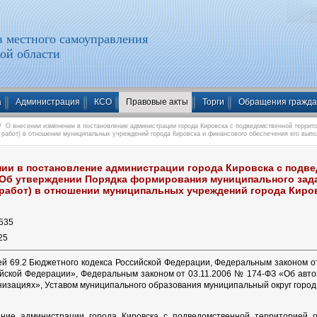
 местного самоуправления
ой области
а
Администрация
КСО
Правовые акты
Торги
Обращения гражд
 О внесении изменении в постановление администрации города Кировска с подведомственной террито
 работ) в отношении муниципальных учреждений города Кировска и финансового обеспечения его вып
нии в постановление администрации города Кировска с подв
 «Об утверждении Порядка формирования муниципального зад
 работ) в отношении муниципальных учреждений города Киро
535
25
ьей 69.2 Бюджетного кодекса Российской Федерации, Федеральным законом 
йской Федерации», Федеральным законом от 03.11.2006 № 174-ФЗ «Об авт
низациях», Уставом муниципального образования муниципальный округ город
ление администрации города Кировска с подведомственной территорией