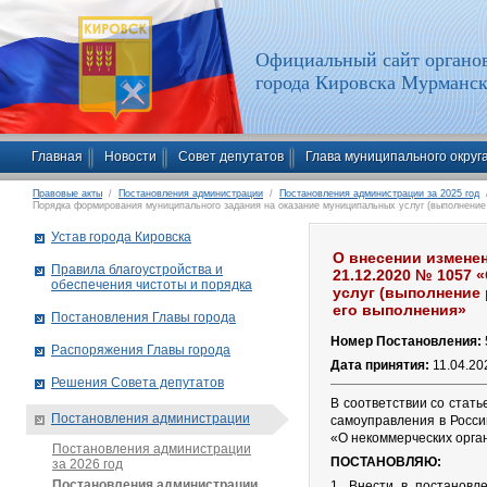
Официальный сайт органов
города Кировска Мурманск
Главная
Новости
Совет депутатов
Глава муниципального округ
Правовые акты
/
Постановления администрации
/
Постановления администрации за 2025 год
/
Порядка формирования муниципального задания на оказание муниципальных услуг (выполнение
Устав города Кировска
О внесении измене
Правила благоустройства и
21.12.2020 № 1057
обеспечения чистоты и порядка
услуг (выполнение
его выполнения»
Постановления Главы города
Номер Постановления:
Распоряжения Главы города
Дата принятия:
11.04.20
Решения Совета депутатов
В соответствии со стат
Постановления администрации
самоуправления в Росси
«О некоммерческих орга
Постановления администрации
ПОСТАНОВЛЯЮ:
за 2026 год
Постановления администрации
1. Внести в постанов