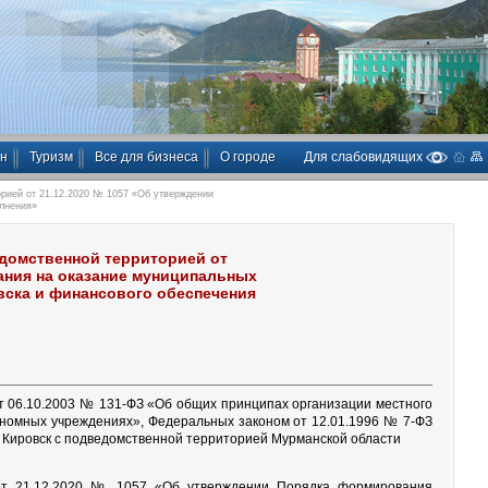
ан
Туризм
Все для бизнеса
О городе
Для слабовидящих
рией от 21.12.2020 № 1057 «Об утверждении
олнения»
едомственной территорией от
ания на оказание муниципальных
вска и финансового обеспечения
от 06.10.2003 № 131-ФЗ «Об общих принципах организации местного
ономных учреждениях», Федеральных законом от 12.01.1996 № 7-ФЗ
 Кировск с подведомственной территорией Мурманской области
 от 21.12.2020 № 1057 «Об утверждении Порядка формирования