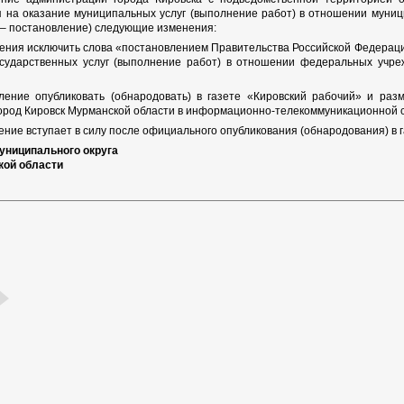
 на оказание муниципальных услуг (выполнение работ) в отношении муни
 – постановление) следующие изменения:
ления исключить слова «постановлением Правительства Российской Федерац
осударственных услуг (выполнение работ) в отношении федеральных учре
ление опубликовать (обнародовать) в газете «Кировский рабочий» и раз
ород Кировск Мурманской области в информационно-телекоммуникационной се
ние вступает в силу после официального опубликования (обнародования) в г
униципального округа
кой области