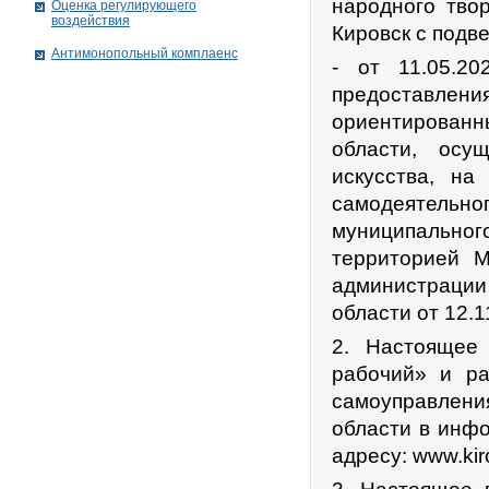
народного тво
Оценка регулирующего
воздействия
Кировск с подв
Антимонопольный комплаенс
- от 11.05.
предоставлени
ориентирован
области, осу
искусства, на
самодеятель
муниципально
территорией М
администрации
области от 12.1
2. Настоящее 
рабочий» и ра
самоуправлени
области в инф
адресу: www.kir