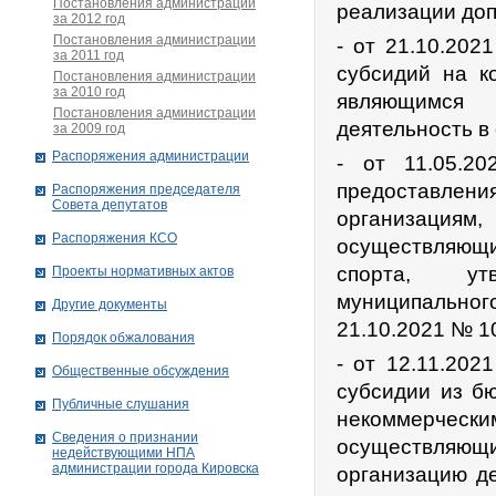
Постановления администрации
реализации до
за 2012 год
Постановления администрации
- от 21.10.20
за 2011 год
субсидий на к
Постановления администрации
за 2010 год
являющимся
Постановления администрации
деятельность в
за 2009 год
Распоряжения администрации
- от 11.05.
предоставлени
Распоряжения председателя
Совета депутатов
организация
Распоряжения КСО
осуществляющи
спорта, ут
Проекты нормативных актов
муниципально
Другие документы
21.10.2021 № 1
Порядок обжалования
- от 12.11.20
Общественные обсуждения
субсидии из б
Публичные слушания
некоммерче
Сведения о признании
осуществляющи
недействующими НПА
администрации города Кировскa
организацию д