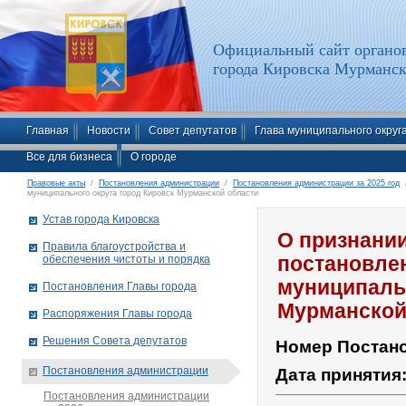
Официальный сайт органов
города Кировска Мурманск
Главная
Новости
Совет депутатов
Глава муниципального округ
Все для бизнеса
О городе
Правовые акты
/
Постановления администрации
/
Постановления администрации за 2025 год
/
муниципального округа город Кировск Мурманской области
Устав города Кировска
О признани
Правила благоустройства и
обеспечения чистоты и порядка
постановле
муниципальн
Постановления Главы города
Мурманской
Распоряжения Главы города
Решения Совета депутатов
Номер Постан
Постановления администрации
Дата принятия
Постановления администрации