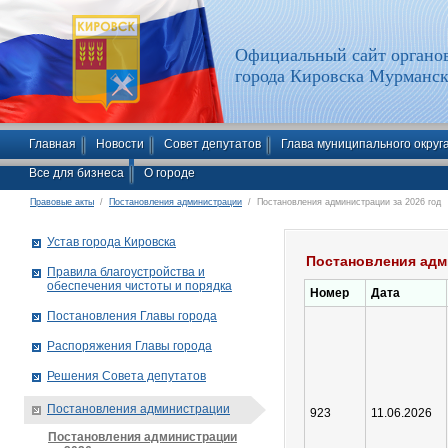
Официальный сайт органов
города Кировска Мурманск
Главная
Новости
Совет депутатов
Глава муниципального округ
Все для бизнеса
О городе
Правовые акты
/
Постановления администрации
/ Постановления администрации за 2026 год
Устав города Кировска
Постановления адм
Правила благоустройства и
обеспечения чистоты и порядка
Номер
Дата
Постановления Главы города
Распоряжения Главы города
Решения Совета депутатов
Постановления администрации
923
11.06.2026
Постановления администрации