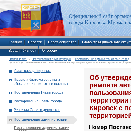
Официальный сайт органов
города Кировска Мурманск
Главная
Новости
Совет депутатов
Глава муниципального округ
Все для бизнеса
О городе
Правовые акты
/
Постановления администрации
/
Постановления администрации за 2026 год
/
дорог общего пользования местного значения на территории муниципального округа город Киро
Устав города Кировска
Об утвержд
Правила благоустройства и
обеспечения чистоты и порядка
ремонта ав
пользования
Постановления Главы города
территории 
Распоряжения Главы города
Кировск с 
Решения Совета депутатов
территорие
Постановления администрации
Номер Постан
Постановления администрации