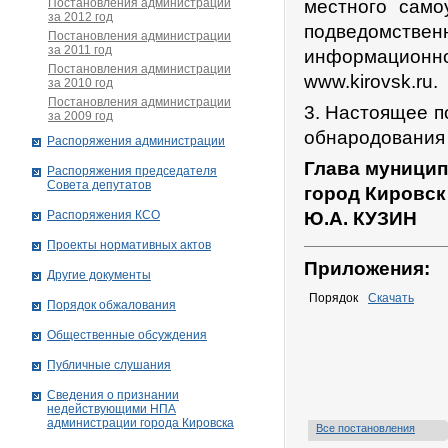
Постановления администрации
местного само
за 2012 год
подведомст
Постановления администрации
за 2011 год
информационн
Постановления администрации
www.kirovsk.ru.
за 2010 год
Постановления администрации
3. Настоящее п
за 2009 год
обнародования 
Распоряжения администрации
Глава муницип
Распоряжения председателя
Совета депутатов
город Кировск
Распоряжения КСО
Ю.А. КУЗИН
Проекты нормативных актов
Приложения:
Другие документы
Порядок
Скачать
Порядок обжалования
Общественные обсуждения
Публичные слушания
Сведения о признании
недействующими НПА
администрации города Кировскa
Все постановления