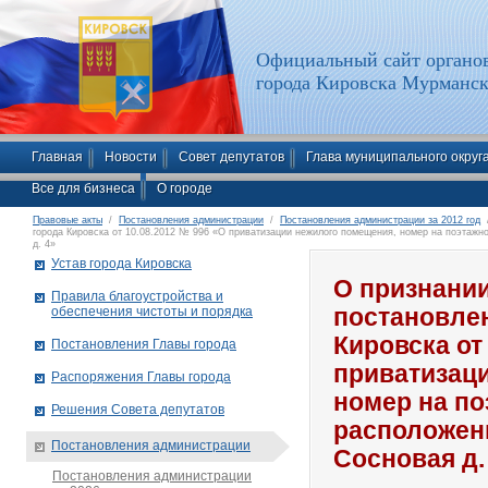
Официальный сайт органов
города Кировска Мурманск
Главная
Новости
Совет депутатов
Глава муниципального округ
Все для бизнеса
О городе
Правовые акты
/
Постановления администрации
/
Постановления администрации за 2012 год
/
города Кировска от 10.08.2012 № 996 «О приватизации нежилого помещения, номер на поэтажном
д. 4»
Устав города Кировска
О признани
Правила благоустройства и
обеспечения чистоты и порядка
постановле
Кировска от
Постановления Главы города
приватизац
Распоряжения Главы города
номер на по
Решения Совета депутатов
расположенн
Постановления администрации
Сосновая д.
Постановления администрации