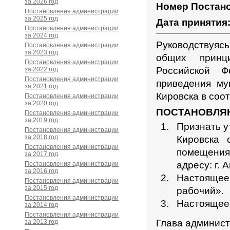
за 2026 год
Номер Постан
Постановления администрации
за 2025 год
Дата принятия
Постановления администрации
за 2024 год
Руководствуяс
Постановления администрации
за 2023 год
общих принц
Постановления администрации
Российской Ф
за 2022 год
Постановления администрации
приведения му
за 2021 год
Кировска в соо
Постановления администрации
за 2020 год
ПОСТАНОВЛЯ
Постановления администрации
за 2019 год
Признать у
Постановления администрации
за 2018 год
Кировска 
Постановления администрации
помещения,
за 2017 год
адресу: г. 
Постановления администрации
за 2016 год
Настоящее
Постановления администрации
за 2015 год
рабочий».
Постановления администрации
Настоящее 
за 2014 год
Постановления администрации
Глава админист
за 2013 год