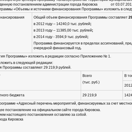
жденную постановлением администрации города Кировска от 03.07.2012 №
ограммы «Объемы и источники финансирования Программы» изложить в след
инансирования
Общий объем финансирования Программы составляет
29
в 2012 году – 14240,0
тыс. рублей
;
в 2013 году – 11385,00 тыс. рублей
;
в 2014 году - 3594,9 тыс. рублей
;
Программа финансируется в пределах ассигнований, пре
очередной финансовый год
.
тия Программы» изложить в редакции согласно Приложению № 1.
изложить в следующей редакции:
Программы составляют 29 219,9 рублей.
т
Всего
В то
(тыс. руб.)
201
тного бюджета
29 219,9
1424
 Программе «Адресный перечень мероприятий, финансируемых за счет мес
щее постановление на официальном сайте города Кировска.
нием настоящего постановления оставляю за собой.
рода Кировска