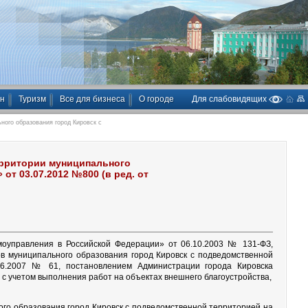
ан
Туризм
Все для бизнеса
О городе
Для слабовидящих
ого образования город Кировск с
ерритории муниципального
от 03.07.2012 №800 (в ред. от
моуправления в Российской Федерации» от 06.10.2003 № 131-ФЗ,
в муниципального образования город Кировск с подведомственной
.06.2007 № 61, постановлением Администрации города Кировска
 с учетом выполнения работ на объектах внешнего благоустройства,
ого образования город Кировск с подведомственной территорией на