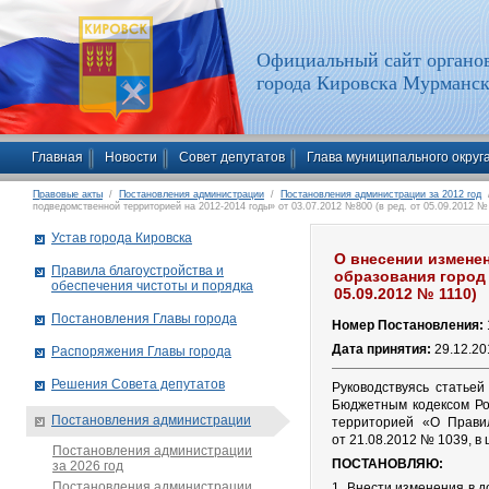
Официальный сайт органов
города Кировска Мурманск
Главная
Новости
Совет депутатов
Глава муниципального округ
Правовые акты
/
Постановления администрации
/
Постановления администрации за 2012 год
/
подведомственной территорией на 2012-2014 годы» от 03.07.2012 №800 (в ред. от 05.09.2012 №
Устав города Кировска
О внесении измене
Правила благоустройства и
образования город 
обеспечения чистоты и порядка
05.09.2012 № 1110)
Постановления Главы города
Номер Постановления:
Дата принятия:
29.12.20
Распоряжения Главы города
Решения Совета депутатов
Руководствуясь статье
Бюджетным кодексом Ро
Постановления администрации
территорией «О Правил
от 21.08.2012 № 1039, в
Постановления администрации
ПОСТАНОВЛЯЮ:
за 2026 год
Постановления администрации
1. Внести изменения в 