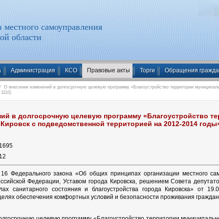
 местного самоуправления
ой области
а
Администрация
КСО
Правовые акты
Торги
Обращения гражд
 О внесении изменений в долгосрочную целевую программу «Благоустройство территории муниципальн
 1110)
ний в долгосрочную целевую программу «Благоустройство т
Кировск с подведомственной территорией на 2012-2014 годы» 
1695
12
й 16 Федерального закона «Об общих принципах организации местного са
ссийской Федерации, Уставом города Кировска, решением Совета депутато
ах санитарного состояния и благоустройства города Кировска» от 19
 целях обеспечения комфортных условий и безопасности проживания граждан
долгосрочную целевую программу «Благоустройство территории муниципальн