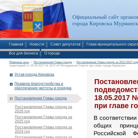
Официальный сайт органов
города Кировска Мурманск
Главная
Новости
Совет депутатов
Глава муниципального округ
Все для бизнеса
О городе
Правовые акты
/
Постановления Главы города
/
Постановления Главы города за 2012-2017 год
территорией от 18.05.2017 № 26-П «О Молодежном Совете при главе города Кировска»
Устав города Кировска
Постановлен
Правила благоустройства и
обеспечения чистоты и порядка
подведомст
18.05.2017 
Постановления Главы города
при главе г
Постановления Главы города за
2026 год
В соответствии
Постановления Главы города за
2025 год
общих принц
Постановления Главы города за
2024 год
Российской Ф
Постановления Главы города за