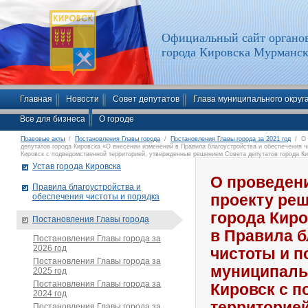
Официальный сайт органов
города Кировска Мурманск
Главная
Новости
Совет депутатов
Глава муниципального округ
Все для бизнеса
О городе
Правовые акты
/
Постановления Главы города
/
Постановления Главы города за 2021 год
/ О п
депутатов города Кировска «О внесении изменений в Правила благоустройства и обеспечения ч
Кировск с подведомственной территорией, утвержденные решением Совета депутатов города Ки
Устав города Кировска
О проведен
Правила благоустройства и
обеспечения чистоты и порядка
проекту реш
города Киро
Постановления Главы города
в Правила б
Постановления Главы города за
2026 год
чистоты и п
Постановления Главы города за
муниципаль
2025 год
Постановления Главы города за
Кировск с 
2024 год
территорие
Постановления Главы города за