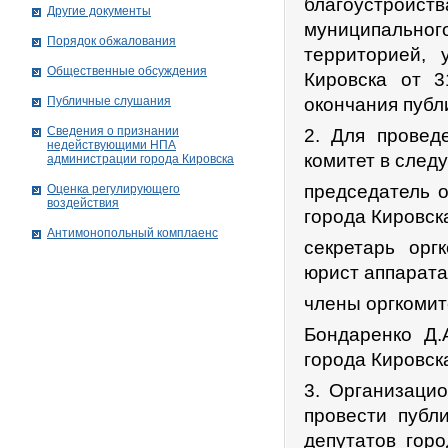
благоустройст
Другие документы
муниципальног
Порядок обжалования
территорией,
Общественные обсуждения
Кировска от 3
Публичные слушания
окончания публ
Сведения о признании
2. Для провед
недействующими НПА
комитет в след
администрации города Кировскa
председатель о
Оценка регулирующего
воздействия
города Кировск
Антимонопольный комплаенс
секретарь орг
юрист аппарата
члены оргкомит
Бондаренко Д.
города Кировск
3. Организаци
провести публ
депутатов гор