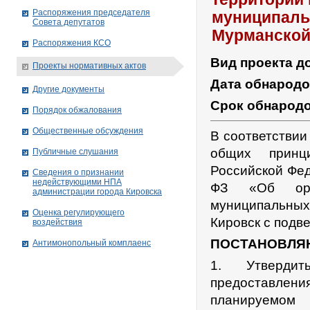
Распоряжения председателя
муниципаль
Совета депутатов
Мурманской
Распоряжения КСО
Вид проекта д
Проекты нормативных актов
Дата обнарод
Другие документы
Срок обнарод
Порядок обжалования
Общественные обсуждения
В соответствии
общих принц
Публичные слушания
Российской Фед
Сведения о признании
недействующими НПА
ФЗ «Об орга
администрации города Кировскa
муниципальных
Оценка регулирующего
Кировск с подв
воздействия
ПОСТАНОВЛЯ
Антимонопольный комплаенс
1. Утвердит
предоставлени
планируемом 