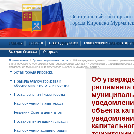
Официальный сайт органов
города Кировска Мурманск
Главная
Новости
Совет депутатов
Глава муниципального округ
Все для бизнеса
О городе
Правовые акты
/
Проекты нормативных актов
/ Об утверждении административного регламент
о планируемом сносе объекта капитального строительства и уведомления о завершении сноса о
образования муниципальный округ город Кировск Мурманской области
Устав города Кировска
Об утвержд
Правила благоустройства и
обеспечения чистоты и порядка
регламента
муниципаль
Постановления Главы города
уведомлени
Распоряжения Главы города
объекта кап
Решения Совета депутатов
уведомлени
Постановления администрации
капитальног
Распоряжения администрации
территории