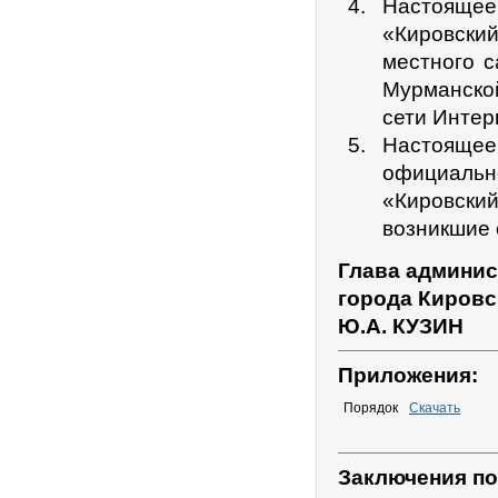
Настоящее 
«Кировский
местного с
Мурманско
сети Интер
Настояще
официаль
«Кировски
возникшие с
Глава админис
города Кировс
Ю.А. КУЗИН
Приложения:
Порядок
Скачать
Заключения по