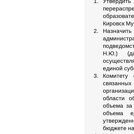
Утверди
перераспр
образоват
Кировск Му
Назначит
админист
подведомс
Н.Ю.) (д
осуществл
единой суб
Комитету 
связанных
организаци
области о
объема за
объема е
утвержден
бюджете на