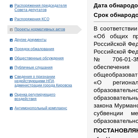
Дата обнарод
Распоряжения председателя
Совета депутатов
Срок обнарод
Распоряжения КСО
В соответстви
Проекты нормативных актов
«Об общих пр
Другие документы
Российской Фед
Порядок обжалования
Российской Фед
Общественные обсуждения
№ 706-01-ЗМ
обеспечения 
Публичные слушания
общеобразоват
Сведения о признании
недействующими НПА
«О регионал
администрации города Кировскa
образовател
Оценка регулирующего
образовательны
воздействия
закона Мурманс
Антимонопольный комплаенс
субвенции м
образовательно
ПОСТАНОВЛЯ