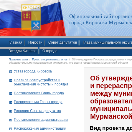
Официальный сайт органов
города Кировска Мурманск
Главная
Новости
Совет депутатов
Глава муниципального округ
Все для бизнеса
О городе
Правовые акты
/
Проекты нормативных актов
/ Об утверждении Порядка распределения и пер
образовательными организациями муниципального округа город Кировск Мурманской области
Устав города Кировска
Об утвержд
Правила благоустройства и
обеспечения чистоты и порядка
и перерасп
между мун
Постановления Главы города
образовате
Распоряжения Главы города
муниципальн
Решения Совета депутатов
Мурманской
Постановления администрации
Вид проекта д
Распоряжения администрации