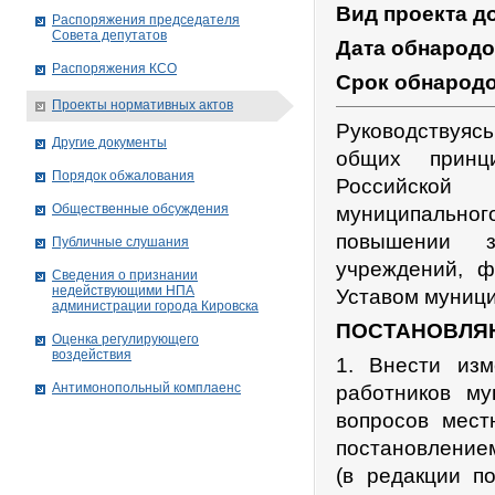
Вид проекта д
Распоряжения председателя
Совета депутатов
Дата обнарод
Распоряжения КСО
Срок обнарод
Проекты нормативных актов
Руководствуяс
Другие документы
общих принц
Порядок обжалования
Российской 
Общественные обсуждения
муниципально
повышении з
Публичные слушания
учреждений, ф
Сведения о признании
недействующими НПА
Уставом муници
администрации города Кировскa
ПОСТАНОВЛЯ
Оценка регулирующего
воздействия
1. Внести из
Антимонопольный комплаенс
работников м
вопросов мест
постановлением
(в редакции п