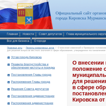
Официальный сайт органов
города Кировска Мурманск
Главная
Новости
Совет депутатов
Глава муниципального округ
Все для бизнеса
О городе
Правовые акты
/
Проекты нормативных актов
/ О внесении изменений в Примерное положение 
для решения вопросов местного значения в сфере образования, утвержденное постановлением 
Устав города Кировска
О внесении
Правила благоустройства и
обеспечения чистоты и порядка
положение о
муниципаль
Постановления Главы города
для решения
Распоряжения Главы города
в сфере обр
Решения Совета депутатов
постановле
Постановления администрации
Кировска от
Распоряжения администрации