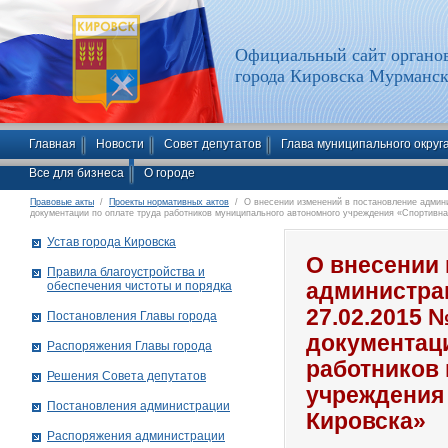
Официальный сайт органов
города Кировска Мурманск
Главная
Новости
Совет депутатов
Глава муниципального округ
Все для бизнеса
О городе
Правовые акты
/
Проекты нормативных актов
/ О внесении изменений в постановление админи
документации по оплате труда работников муниципального автономного учреждения «Спортивна
Устав города Кировска
О внесении 
Правила благоустройства и
обеспечения чистоты и порядка
администрац
27.02.2015 
Постановления Главы города
документаци
Распоряжения Главы города
работников
Решения Совета депутатов
учреждения
Постановления администрации
Кировска»
Распоряжения администрации