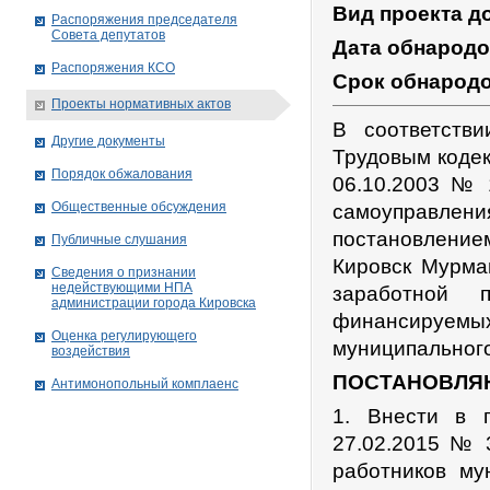
Вид проекта д
Распоряжения председателя
Совета депутатов
Дата обнарод
Распоряжения КСО
Срок обнарод
Проекты нормативных актов
В соответств
Другие документы
Трудовым коде
Порядок обжалования
06.10.2003 № 
Общественные обсуждения
самоуправлен
постановлени
Публичные слушания
Кировск Мурма
Сведения о признании
недействующими НПА
заработной 
администрации города Кировскa
финансируемы
Оценка регулирующего
муниципального
воздействия
ПОСТАНОВЛЯ
Антимонопольный комплаенс
1. Внести в 
27.02.2015 № 
работников му