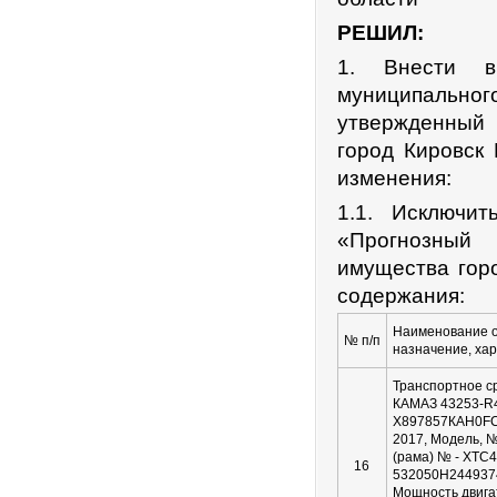
РЕШИЛ:
1. Внести в
муниципальног
утвержденный 
город Кировск
изменения:
1.1. Исключи
«Прогнозный 
имущества гор
содержания:
Наименование о
№ п/п
назначение, ха
Транспортное с
КАМАЗ 43253-R4
Х897857КАH0FC0
2017, Модель, №
(рама) № - XTC4
16
532050H2449374
Мощность двига