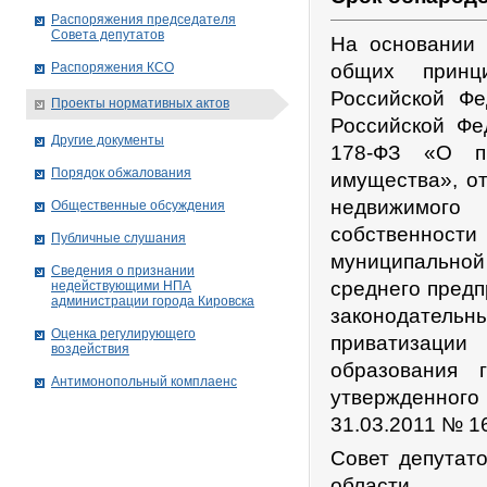
Распоряжения председателя
Совета депутатов
На основании 
Распоряжения КСО
общих принц
Российской Фе
Проекты нормативных актов
Российской Фе
Другие документы
178-ФЗ «О пр
Порядок обжалования
имущества», о
недвижимого
Общественные обсуждения
собственнос
Публичные слушания
муниципальной
Сведения о признании
среднего предп
недействующими НПА
администрации города Кировскa
законодатель
Оценка регулирующего
приватизаци
воздействия
образования 
Антимонопольный комплаенс
утвержденног
31.03.2011 № 1
Совет депутат
области