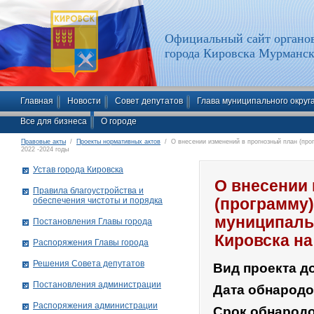
Официальный сайт органов
города Кировска Мурманск
Главная
Новости
Совет депутатов
Глава муниципального округ
Все для бизнеса
О городе
Правовые акты
/
Проекты нормативных актов
/ О внесении изменений в прогнозный план (прог
2022 -2024 годы
Устав города Кировска
О внесении 
Правила благоустройства и
обеспечения чистоты и порядка
(программу)
муниципаль
Постановления Главы города
Кировска на
Распоряжения Главы города
Решения Совета депутатов
Вид проекта д
Постановления администрации
Дата обнарод
Распоряжения администрации
Срок обнарод