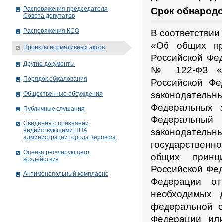
Распоряжения председателя
Срок обнарод
Совета депутатов
Распоряжения КСО
В соответствии
«Об общих пр
Проекты нормативных актов
Российской Фед
Другие документы
№ 122-ФЗ «О
Порядок обжалования
Российской Фе
законодательн
Общественные обсуждения
Федеральных 
Публичные слушания
Федеральны
Сведения о признании
недействующими НПА
законодательн
администрации города Кировскa
государственн
Оценка регулирующего
общих принц
воздействия
Российской Фе
Антимонопольный комплаенс
Федерации о
необходимых 
федеральной с
Федерации или