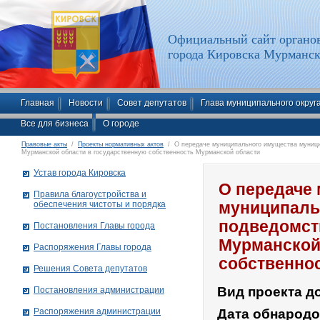
Официальный сайт органов
города Кировска Мурманск
Главная
Новости
Совет депутатов
Глава муниципального округ
Все для бизнеса
О городе
Правовые акты
/
Проекты нормативных актов
/ О передаче муниципального имущества муницип
Мурманской области в государственную собственность Мурманской области
Устав города Кировска
О передаче
Правила благоустройства и
обеспечения чистоты и порядка
муниципальн
подведомст
Постановления Главы города
Мурманской
Распоряжения Главы города
собственно
Решения Совета депутатов
Вид проекта д
Постановления администрации
Распоряжения администрации
Дата обнарод