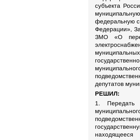
субъекта Росс
муниципальную
федеральную со
Федерации», За
ЗМО «О пере
электроснабж
муниципальны
государстве
муниципальног
подведомстве
депутатов муни
РЕШИЛ:
1. Передать 
муниципальног
подведомст
государственн
находящееся