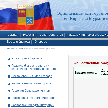
Официальный сайт органов
города Кировска Мурманск
Главная
Новости
Совет депутатов
Глава муниципального округ
Все для бизнеса
О городе
Правовые акты
/ Общественные обсуждения
Устав города Кировска
Общественные обс
Правила благоустройства и
обеспечения чистоты и порядка
Дат
Вид документа
обн
Постановления Главы города
Распоряжения Главы города
Решения Совета депутатов
Постановления администрации
Распоряжения администрации