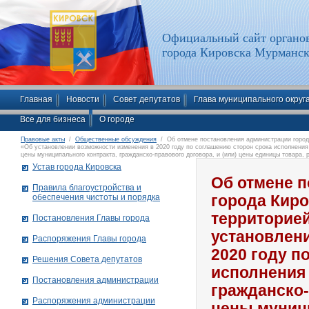
Официальный сайт органов
города Кировска Мурманск
Главная
Новости
Совет депутатов
Глава муниципального округ
Все для бизнеса
О городе
Правовые акты
/
Общественные обсуждения
/ Об отмене постановления администрации города
«Об установлении возможности изменения в 2020 году по соглашению сторон срока исполнения м
цены муниципального контракта, гражданско-правового договора, и (или) цены единицы товара,
гражданско-правовым договором»
Устав города Кировска
Об отмене 
Правила благоустройства и
обеспечения чистоты и порядка
города Кир
территорией
Постановления Главы города
установлен
Распоряжения Главы города
2020 году п
Решения Совета депутатов
исполнения 
Постановления администрации
гражданско-
Распоряжения администрации
цены муници