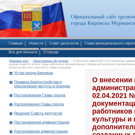
Официальный сайт органов
города Кировска Мурманск
Главная
Новости
Совет депутатов
Глава муниципального округ
Все для бизнеса
О городе
Правовые акты
/
Общественные обсуждения
/ О внесении изменений в постановление админис
документации по оплате труда работников муниципальных учреждений культуры и муниципальн
вопросов местного значения в сфере культуры»
Устав города Кировска
О внесении 
Правила благоустройства и
обеспечения чистоты и порядка
администрац
02.04.2021 
Постановления Главы города
документаци
Распоряжения Главы города
работников
Решения Совета депутатов
культуры и
Постановления администрации
дополнител
Распоряжения администрации
созданных 