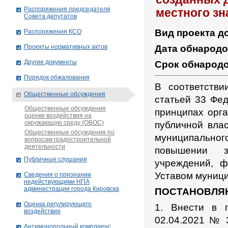
Распоряжения председателя
местного зн
Совета депутатов
Вид проекта д
Распоряжения КСО
Проекты нормативных актов
Дата обнарод
Другие документы
Срок обнарод
Порядок обжалования
В соответстви
Общественные обсуждения
статьей 33 Фе
Общественные обсуждения
принципах орг
оценки воздействия на
окружающую среду (ОВОС)
публичной вла
Общественные обсуждения по
муниципально
вопросам градостроительной
деятельности
повышении з
Публичные слушания
учреждений, ф
Уставом муници
Сведения о признании
недействующими НПА
администрации города Кировскa
ПОСТАНОВЛЯ
Оценка регулирующего
1. Внести в 
воздействия
02.04.2021 № 
Антимонопольный комплаенс