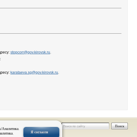
дресу:
stopcorr@gov.kirovsk.ru
.
:
дресу:
karataeva.sg@gov.kirovsk.ru
.
 персональных
к/Аналитика.
Я согласен
налитика.
нальных
овск