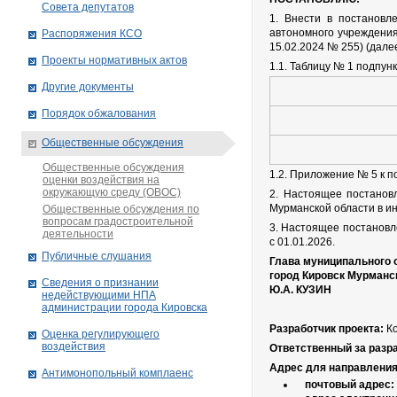
Совета депутатов
1. Внести в постановл
автономного учреждения
Распоряжения КСО
15.02.2024 № 255) (дал
Проекты нормативных актов
1.1. Таблицу № 1 подпун
Другие документы
Порядок обжалования
Общественные обсуждения
Общественные обсуждения
1.2. Приложение № 5 к 
оценки воздействия на
окружающую среду (ОВОС)
2. Настоящее постанов
Мурманской области в и
Общественные обсуждения по
вопросам градостроительной
3. Настоящее постановл
деятельности
с 01.01.2026.
Публичные слушания
Глава муниципального 
город Кировск Мурманс
Сведения о признании
Ю.А. КУЗИН
недействующими НПА
администрации города Кировскa
Разработчик проекта:
Ко
Оценка регулирующего
воздействия
Ответственный за разра
Адрес для направления
Антимонопольный комплаенс
почтовый адрес: