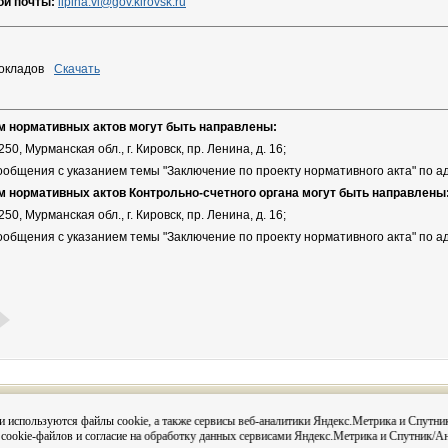
ой почты:
lipina.vi@gov.kirovsk.ru
окладов
Скачать
м нормативных актов могут быть направлены:
50, Мурманская обл., г. Кировск, пр. Ленина, д. 16;
сообщения с указанием темы "Заключение по проекту нормативного акта" по а
м нормативных актов Контрольно-счетного органа могут быть направлены
50, Мурманская обл., г. Кировск, пр. Ленина, д. 16;
сообщения с указанием темы "Заключение по проекту нормативного акта" по а
Вся информация на сайте размещена с согласия субъектов
и используются файлы cookie, а также сервисы веб-аналитики Яндекс.Метрика и Спутни
данных в соответствии с 152-ФЗ О персональных данных и
 cookie-файлов и согласие на обработку данных сервисами Яндекс.Метрика и Спутник/А
Постановления администрации города Кировска «О персо
данных в администрации муниципального округа город Кир