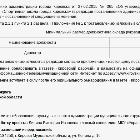
ение администрации города Кировска от 27.02.2015 № 365 «Об утвержд
 «Спортивная школа города Кировска» (в редакции постановления админист
ее – постановление) следующие изменения:
кта 2.1.1 пункта 2.1 раздела II Приложения № 1 к постановлению изложить в 
Минимальный размер должностного оклада руково
Наименование должности
Директор
постановлению изложить в редакции согласно приложению, к настоящему пос
ление обнародовать в газете «Кировский рабочий» и разместить на офиц
нформационно-телекоммуникационной сети Интернет по адресу: www.kirovsk.r
ение вступает в силу после его официального обнародования в газете «Кир
округа
кой области
митет образования, культуры и спорта администрации муниципального округ
ботку проекта:
Липина Виктория Ивановна, главный специалист МКУ «Управле
 замечаний и предложений:
184250, г. Кировск Мурманской области, ул. Ленина д. 16