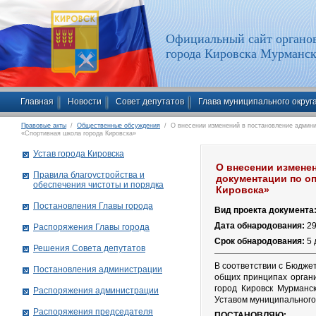
Официальный сайт органов
города Кировска Мурманск
Главная
Новости
Совет депутатов
Глава муниципального округ
Правовые акты
/
Общественные обсуждения
/ О внесении изменений в постановление админис
«Спортивная школа города Кировска»
Устав города Кировска
О внесении изменен
Правила благоустройства и
документации по о
обеспечения чистоты и порядка
Кировска»
Постановления Главы города
Вид проекта документа
Дата обнародования:
29
Распоряжения Главы города
Срок обнародования:
5
Решения Совета депутатов
В соответствии с Бюдже
Постановления администрации
общих принципах органи
город Кировск Мурманс
Распоряжения администрации
Уставом муниципального 
Распоряжения председателя
ПОСТАНОВЛЯЮ: