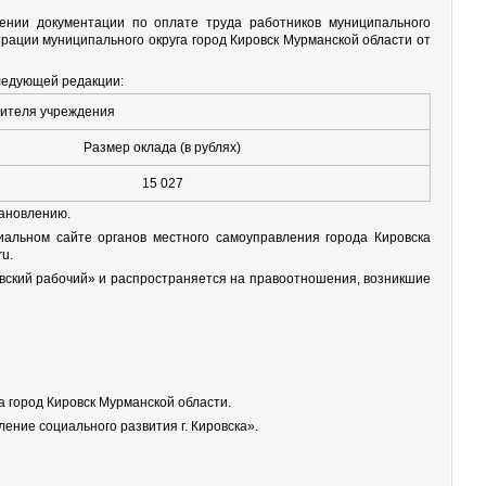
ении документации по оплате труда работников муниципального
рации муниципального округа город Кировск Мурманской области от
следующей редакции:
дителя учреждения
Размер оклада (в рублях)
15 027
тановлению.
иальном сайте органов местного самоуправления города Кировска
u.
овский рабочий» и распространяется на правоотношения, возникшие
а город Кировск Мурманской области.
ние социального развития г. Кировска».