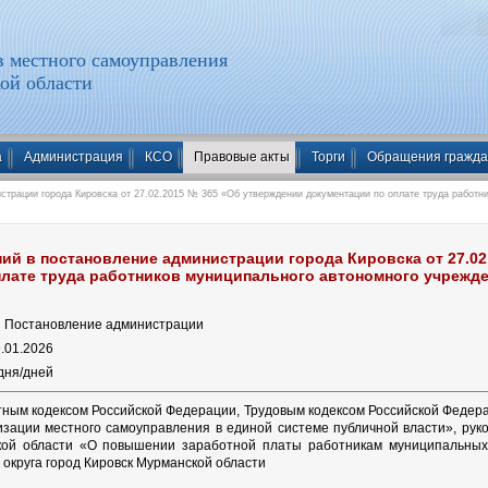
 местного самоуправления
ой области
а
Администрация
КСО
Правовые акты
Торги
Обращения гражд
трации города Кировска от 27.02.2015 № 365 «Об утверждении документации по оплате труда работн
ий в постановление администрации города Кировска от 27.0
плате труда работников муниципального автономного учрежд
:
Постановление администрации
.01.2026
дня/дней
тным кодексом Российской Федерации, Трудовым кодексом Российской Федера
зации местного самоуправления в единой системе публичной власти», рук
кой области «О повышении заработной платы работникам муниципальных
округа город Кировск Мурманской области