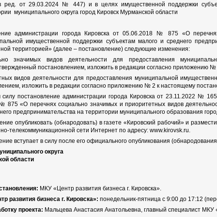
в ред. от 29.03.2024 № 447) и в целях имущественной поддержки субъ
ории муниципального округа город Кировск Мурманской области
ление администрации города Кировска от 05.06.2018 № 875 «О перечня
пальной имущественной поддержки субъектам малого и среднего предпр
нной территорией» (далее – постановление) следующие изменения:
льно значимых видов деятельности для предоставления муниципаль
твержденный постановлением, изложить в редакции согласно приложению № 
етных видов деятельности для предоставления муниципальной имущественн
ением, изложить в редакции согласно приложению № 2 к настоящему постан
м силу постановление администрации города Кировска от 23.11.2022 № 16
8 № 875 «О перечнях социально значимых и приоритетных видов деятельн
днего предпринимательства на территории муниципального образования горо
ение опубликовать (обнародовать) в газете «Кировский рабочий» и размест
о-телекоммуникационной сети Интернет по адресу: www.kirovsk.ru.
ние вступает в силу после его официального опубликования (обнародования)
униципального округа
кой области
остановления:
МКУ «Центр развития бизнеса г. Кировска».
р развития бизнеса г. Кировска»:
понедельник-пятница с 9:00 до 17:12 (пере
ботку проекта:
Мальцева Анастасия Анатольевна, главный специалист МКУ «Ц