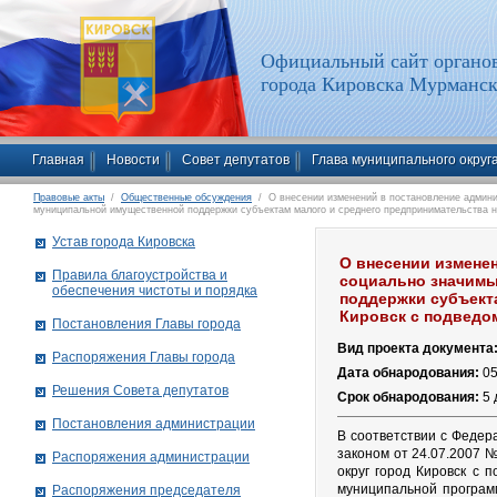
Официальный сайт органов
города Кировска Мурманск
Главная
Новости
Совет депутатов
Глава муниципального округ
Правовые акты
/
Общественные обсуждения
/ О внесении изменений в постановление админис
муниципальной имущественной поддержки субъектам малого и среднего предпринимательства н
Устав города Кировска
О внесении изменен
Правила благоустройства и
социально значимы
обеспечения чистоты и порядка
поддержки субъект
Кировск с подведо
Постановления Главы города
Вид проекта документа
Распоряжения Главы города
Дата обнародования:
05
Решения Совета депутатов
Срок обнародования:
5
Постановления администрации
В соответствии с Федер
законом от 24.07.2007 
Распоряжения администрации
округ город Кировск с
муниципальной програм
Распоряжения председателя