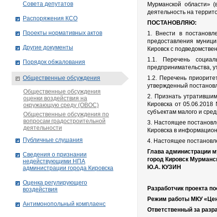
Совета депутатов
Мурманской области» (
деятельность на террит
Распоряжения КСО
ПОСТАНОВЛЯЮ:
Проекты нормативных актов
1. Внести в постанов
предоставления муници
Другие документы
Кировск с подведомстве
1.1. Перечень социа
Порядок обжалования
предпринимательства, у
Общественные обсуждения
1.2. Перечень приорит
утвержденный постановл
Общественные обсуждения
2. Признать утративши
оценки воздействия на
Кировска от 05.06.201
окружающую среду (ОВОС)
субъектам малого и сре
Общественные обсуждения по
вопросам градостроительной
3. Настоящее постановл
деятельности
Кировска в информационн
Публичные слушания
4. Настоящее постановле
Глава администрации м
Сведения о признании
город Кировск Мурманс
недействующими НПА
Ю.А. КУЗИН
администрации города Кировскa
Оценка регулирующего
Разработчик проекта п
воздействия
Режим работы МКУ «Цент
Антимонопольный комплаенс
Ответственный за разра