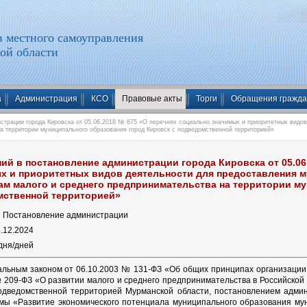
 местного самоуправления
ой области
а
Администрация
КСО
Правовые акты
Торги
Обращения гражд
трации города Кировска от 05.06.2018 № 875 «О перечнях социально значимых и приоритетных видов
а территории муниципального образования город Кировск с подведомственной территорией»
ий в постановление администрации города Кировска от 05.06
х и приоритетных видов деятельности для предоставления 
ам малого и среднего предпринимательства на территории м
мственной территорией»
:
Постановление администрации
.12.2024
дня/дней
альным законом от 06.10.2003 № 131-ФЗ «Об общих принципах организаци
№ 209-ФЗ «О развитии малого и среднего предпринимательства в Российско
 подведомственной территорией Мурманской области, постановлением адми
мы «Развитие экономического потенциала муниципального образования мун