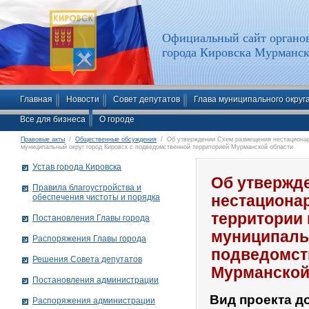
Официальный сайт органов
города Кировска Мурманск
Главная
Новости
Совет депутатов
Глава муниципального округ
Все для бизнеса
О городе
Правовые акты
/
Общественные обсуждения
/ Об утверждении Схем размещения нестационарн
муниципальный округ город Кировск с подведомственной территорией Мурманской области
Устав города Кировска
Об утвержд
Правила благоустройства и
обеспечения чистоты и порядка
нестациона
территории
Постановления Главы города
муниципальн
Распоряжения Главы города
подведомст
Решения Совета депутатов
Мурманской
Постановления администрации
Вид проекта д
Распоряжения администрации