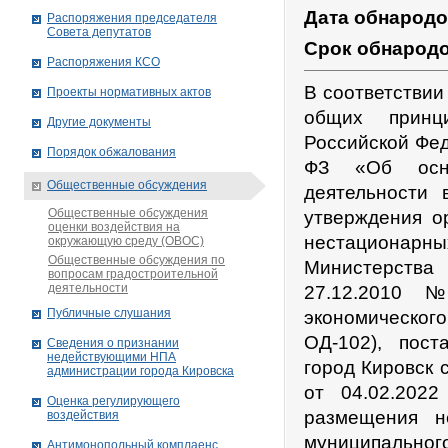
Дата обнарод
Распоряжения председателя
Совета депутатов
Срок обнарод
Распоряжения КСО
В соответствии
Проекты нормативных актов
общих принц
Другие документы
Российской Фед
Порядок обжалования
ФЗ «Об основ
Общественные обсуждения
деятельности 
Общественные обсуждения
утверждения о
оценки воздействия на
нестационарн
окружающую среду (ОВОС)
Общественные обсуждения по
Министерства
вопросам градостроительной
деятельности
27.12.2010 
Публичные слушания
экономическо
ОД-102), пост
Сведения о признании
недействующими НПА
город Кировск 
администрации города Кировскa
от 04.02.202
Оценка регулирующего
размещения н
воздействия
муниципально
Антимонопольный комплаенс