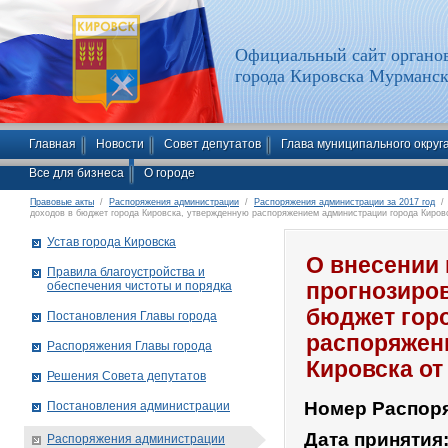
Официальный сайт органов
города Кировска Мурманск
Главная
Новости
Совет депутатов
Глава муниципального округ
Все для бизнеса
О городе
Правовые акты
/
Распоряжения администрации
/
Распоряжения администрации за 2017 год
/ 
доходов в бюджет города Кировска, утвержденную распоряжением администрации города Кировс
Устав города Кировска
О внесении 
Правила благоустройства и
обеспечения чистоты и порядка
прогнозиро
бюджет гор
Постановления Главы города
распоряжен
Распоряжения Главы города
Кировска от
Решения Совета депутатов
Номер Распор
Постановления администрации
Дата принятия
Распоряжения администрации