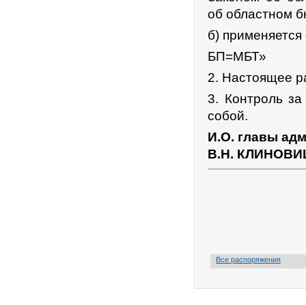
об областном б
б) применяется
БП=МБТ»
2. Настоящее р
3. Контроль з
собой.
И.О. главы ад
В.Н. КЛИНОВ
Все распоряжения