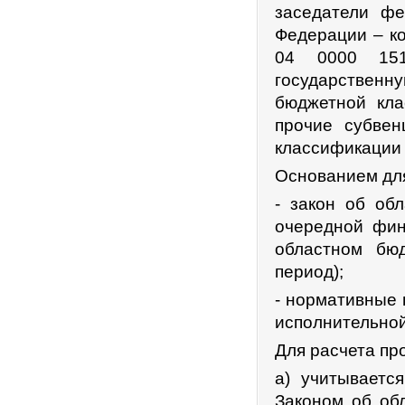
заседатели ф
Федерации – к
04 0000 151
государственн
бюджетной кла
прочие субвен
классификации 
Основанием для
- закон об об
очередной фин
областном бю
период);
- нормативные
исполнительной
Для расчета пр
а) учитываетс
Законом об об