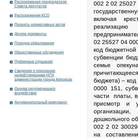
Распоряжения председателя
002 2 02 25027
Совета депутатов
государственну
Распоряжения КСО
включая крес
Проекты нормативных актов
реализацию
предпринимател
Другие документы
02 25527 04 00
Порядок обжалования
код бюджетной 
Общественные обсуждения
субвенции бюд
Публичные слушания
семье опекун
Сведения о признании
причитающееся
недействующими НПА
администрации города Кировскa
бюджета) – код
0000 151, суб
Оценка регулирующего
воздействия
части платы, в
Антимонопольный комплаенс
присмотр и у
организации
дошкольного о
002 2 02 30029
на составлен