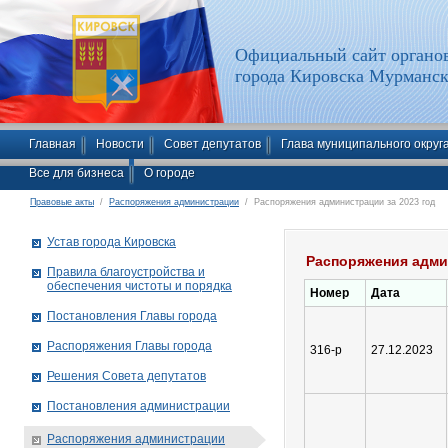
Официальный сайт органов
города Кировска Мурманск
Главная
Новости
Совет депутатов
Глава муниципального округ
Все для бизнеса
О городе
Правовые акты
/
Распоряжения администрации
/ Распоряжения администрации за 2023 год
Устав города Кировска
Распоряжения адми
Правила благоустройства и
обеспечения чистоты и порядка
Номер
Дата
Постановления Главы города
Распоряжения Главы города
316-р
27.12.2023
Решения Совета депутатов
Постановления администрации
Распоряжения администрации