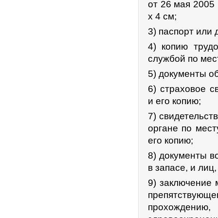
от 26 мая 2005
x 4 см;
3) паспорт или 
4) копию труд
службой по мес
5) документы об
6) страховое с
и его копию;
7) свидетельст
органе по мест
его копию;
8) документы в
в запасе, и ли
9) заключение 
препятствующ
прохождению,