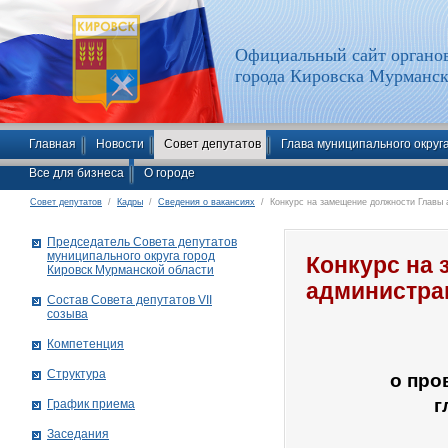
Официальный сайт органов
города Кировска Мурманск
Главная
Новости
Совет депутатов
Глава муниципального округ
Все для бизнеса
О городе
Совет депутатов
/
Кадры
/
Сведения о вакансиях
/ Конкурс на замещение должности Главы 
Председатель Совета депутатов
муниципального округа город
Конкурс на
Кировск Мурманской области
администра
Состав Совета депутатов VII
созыва
Компетенция
Структура
о про
г
График приема
Заседания