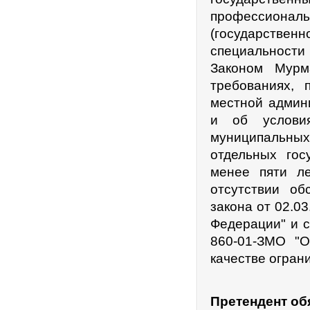
профессионал
(государствен
специальности
Законом Мурм
требованиях,
местной админи
и об условия
муниципальных 
отдельных гос
менее пяти л
отсутствии об
закона от 02.0
Федерации" и с
860-01-ЗМО "
качестве огран
Претендент об