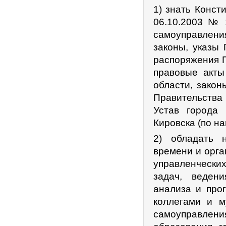
1) знать Конст
06.10.2003 № 
самоуправлен
законы, указы
распоряжения 
правовые акты
области, закон
Правительства 
Устав города
Кировска (по н
2) обладать 
времени и орга
управленчески
задач, ведени
анализа и прог
коллегами и 
самоуправле