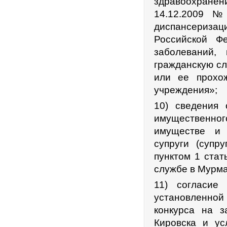
здравоохранен
14.12.2009 №
диспансериза
Российской Ф
заболеваний,
гражданскую с
или ее прохо
учреждения»;
10) сведения 
имущественно
имуществе и 
супруги (супр
пунктом 1 ста
службе в Мурма
11) согласие
установленной
конкурса на 
Кировска и ус