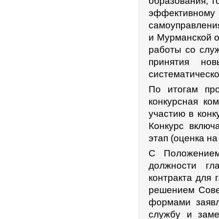
образования, 
эффективном
самоуправлени
и Мурманской о
работы со слу
принятия но
систематическо
По итогам про
конкурсная ко
участию в конк
Конкурс включа
этап (оценка н
С Положением
должности гл
контракта для 
решением Сове
формами заявл
службу и зам