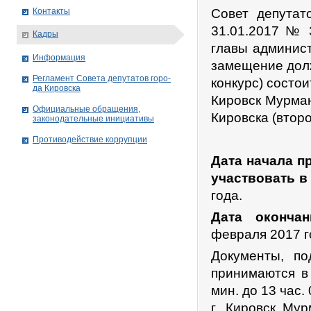
Контакты
Совет депутат
31.01.2017 № 
Кадры
главы админист
Информация
замещение долж
Рег­ла­мент Совета депутатов го­ро­
конкурс) состои
да Ки­ров­ска
Кировск Мурман
Официальные обращения,
Кировска (второ
законодательные инициативы
Противодействие коррупции
Дата начала п
участвовать в
года.
Дата оконча
февраля 2017 г
Документы, по
принимаются в 
мин. до 13 час. 
г. Кировск Мур