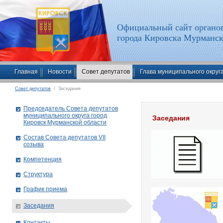
Официальный сайт органов
города Кировска Мурманск
Главная
Новости
Совет депутатов
Глава муниципального округ
Совет депутатов
/ Заседания
Председатель Совета депутатов
муниципального округа город
Заседания
Кировск Мурманской области
Состав Совета депутатов VII
созыва
Компетенция
Структура
График приема
Заседания
Контакты