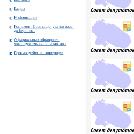
Кадры
Информация
Рег­ла­мент Совета депутатов го­ро­
да Ки­ров­ска
Официальные обращения,
законодательные инициативы
Противодействие коррупции