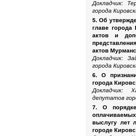
Докладчик: Т
города Кировск
5. Об утвержд
главе города
актов и доп
представлени
актов Мурманс
Докладчик: З
города Кировск
6. О признан
города Кировск
Докладчик: 
депутатов гор
7. О порядк
оплачиваемых
выслугу лет 
городе Кировс