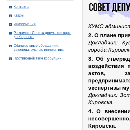
Контакты
Кадры
Информация
КУМС админист
Рег­ла­мент Совета депутатов го­ро­
2. О плане пр
да Ки­ров­ска
Докладчик: К
Официальные обращения,
города Кировск
законодательные инициативы
3. Об утверж
Противодействие коррупции
воздействия 
актов, за
предпринима
экспертизы му
Докладчик: Зот
Кировска.
4. О внесени
несовершенно
Кировска.