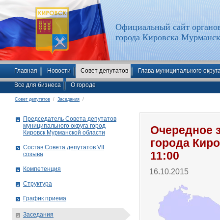
Официальный сайт органов
города Кировска Мурманск
Главная
Новости
Совет депутатов
Глава муниципального округ
Все для бизнеса
О городе
Совет депутатов
/
Заседания
/
Председатель Совета депутатов
муниципального округа город
Очередное з
Кировск Мурманской области
города Киро
Состав Совета депутатов VII
11:00
созыва
Компетенция
16.10.2015
Структура
График приема
Заседания