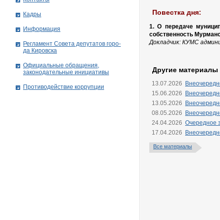
Повестка дня:
Кадры
1. О передаче муници
Информация
собственность Мурманс
Докладчик: КУМС админи
Рег­ла­мент Совета депутатов го­ро­
да Ки­ров­ска
Официальные обращения,
Другие материалы
законодательные инициативы
13.07.2026
Внеочередно
Противодействие коррупции
15.06.2026
Внеочередно
13.05.2026
Внеочередно
08.05.2026
Внеочередно
24.04.2026
Очередное з
17.04.2026
Внеочередно
Все материалы