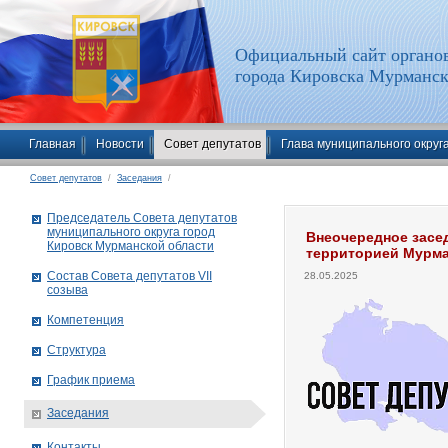
Официальный сайт органов
города Кировска Мурманск
Главная
Новости
Совет депутатов
Глава муниципального округ
Совет депутатов
/
Заседания
/
Председатель Совета депутатов
муниципального округа город
Внеочередное засе
Кировск Мурманской области
территорией Мурма
Состав Совета депутатов VII
28.05.2025
созыва
Компетенция
Структура
График приема
Заседания
Контакты