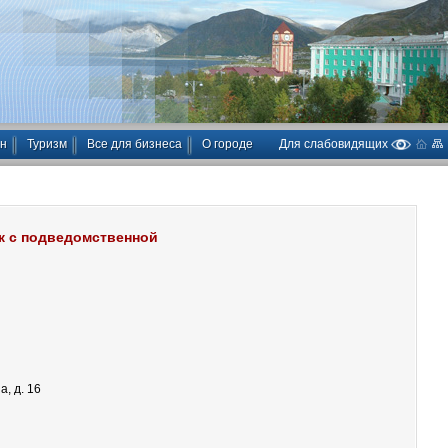
ан
Туризм
Все для бизнеса
О городе
Для слабовидящих
к с подведомственной
а, д. 16