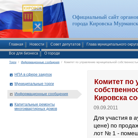
Официальный сайт органов
города Кировска Мурманск
Главная
Новости
Совет депутатов
Глава муниципального округ
Все для бизнеса
О городе
Торги
/
Информационные сообщения
/ Комитет по управлению муниципальной собственностью
НПА в сфере закупок
Комитет по
Муниципальные торги
собственно
Информационные сообщения
Кировска с
Капитальные ремонты
09.09.2011
многоквартирных домов
Для участия в 
цене) по прода
лот № 1 - помещ