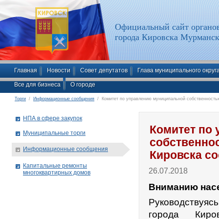
Официальный сайт органов
города Кировска Мурманск
Главная
Новости
Совет депутатов
Глава муниципального округ
Все для бизнеса
О городе
Торги
/
Информационные сообщения
/ Комитет по управлению муниципальной собственностью
НПА в сфере закупок
Комитет по
Муниципальные торги
собственно
Информационные сообщения
Кировска с
Капитальные ремонты
26.07.2018
многоквартирных домов
Вни­ма­нию на­се
Руководствуяс
города Кир