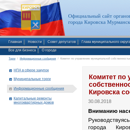
Официальный сайт органов
города Кировска Мурманск
Главная
Новости
Совет депутатов
Глава муниципального округ
Все для бизнеса
О городе
Торги
/
Информационные сообщения
/ Комитет по управлению муниципальной собственностью
НПА в сфере закупок
Комитет по
Муниципальные торги
собственно
Информационные сообщения
Кировска с
Капитальные ремонты
30.08.2018
многоквартирных домов
Вни­ма­нию на­се
Руководствуяс
города Кир