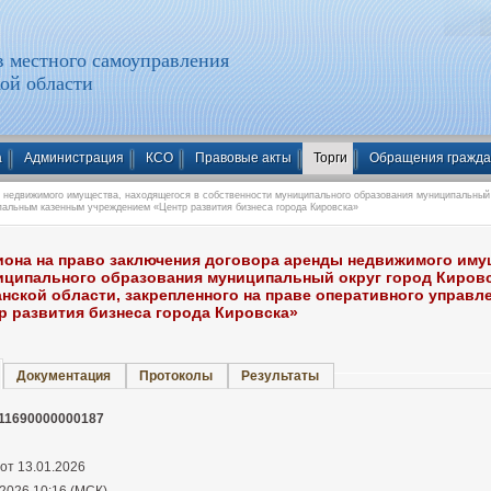
 местного самоуправления
ой области
а
Администрация
КСО
Правовые акты
Торги
Обращения гражд
 недвижимого имущества, находящегося в собственности муниципального образования муниципальный 
пальным казенным учреждением «Центр развития бизнеса города Кировска»
иона на право заключения договора аренды недвижимого иму
иципального образования муниципальный округ город Киров
нской области, закрепленного на праве оперативного управ
р развития бизнеса города Кировска»
Документация
Протоколы
Результаты
11690000000187
 от 13.01.2026