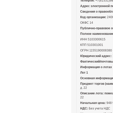
Телефон:
+7(81531)9
Адрес электронной п
Сведения о правообл
Код организации:
240
ОКФС 14
Публично-правовое о
Полное наименовани
ИНН 5103300615
КПП 510301001
ОГРН 1155190008380
Юридический адрес:
Фактический/почтовы
Информация о лотах
Лот 1
Основная информаци
Предмет торгов (наи
д. 22
Описание лота: поме
22
Начальная цена:
948 
НДС:
Без учета НДС