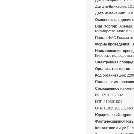
Дата создания:
13.01.
Дата публикации:
13.
Дата изменения:
13.0
Основные сведения 
Вид торгов:
Аренда, 
государственного или
Приказ ФАС России от 
Форма проведения:
Э
Наименование проце
Кировск с подведомст
Электронная площад
Организатор торгов
Код организации:
220
Полное наименовани
Сокращенное наимен
ИНН 5103020921
КПП 510301001
ОГРН 1025100561463
Юридический адрес:
Фактический/почтовы
Контактное лицо:
Пал