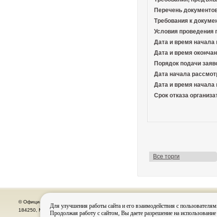
Перечень документов
Требования к докуме
Условия проведения
Дата и время начала 
Дата и время окончан
Порядок подачи заяв
Дата начала рассмот
Дата и время начала
Срок отказа организа
Все торги
© Официальный сайт органов местного самоуправления города Кировска
Для улучшения работы сайта и его взаимодействия с пользователям
184250, Мурманская область, г. Кировск, пр. Ленина, д. 16, тел.: (815-31) 98-700
Продолжая работу с сайтом, Вы даете разрешение на использование