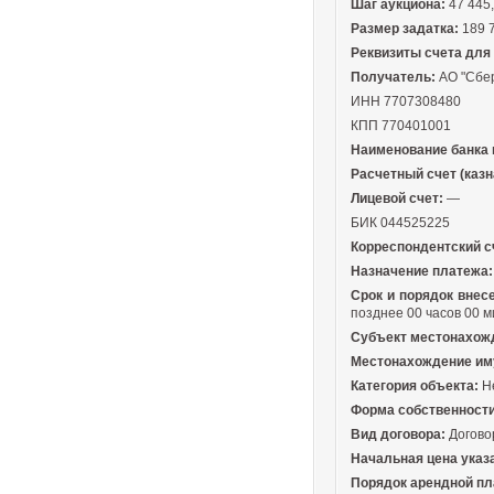
Шаг аукциона:
47 445,
Размер задатка:
189 7
Реквизиты счета для
Получатель:
АО "Сбе
ИНН 7707308480
КПП 770401001
Наименование банка 
Расчетный счет (казн
Лицевой счет:
—
БИК 044525225
Корреспондентский сч
Назначение платежа:
Срок и порядок внес
позднее 00 часов 00 м
Субъект местонахож
Местонахождение им
Категория объекта:
Н
Форма собственности
Вид договора:
Догово
Начальная цена указа
Порядок арендной пл