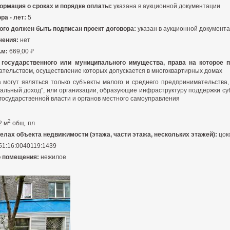
рмация о сроках и порядке оплаты:
указана в аукционной документации
ра - лет:
5
рого должен быть подписан проект договора:
указан в аукционной документ
чения:
нет
.м:
669,00 ₽
 государственного или муниципального имущества, права на которое 
тельством, осуществление которых допускается в многоквартирных домах
а могут являться только субъекты малого и среднего предпринимательств
альный доход", или организации, образующие инфраструктуру поддержки су
 государственной власти и органов местного самоуправления
2
2 м
общ. пл
елах объекта недвижимости (этажа, части этажа, нескольких этажей):
цок
51:16:0040119:1439
о помещения:
нежилое