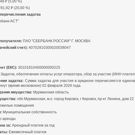
48 ₽ (5,00 %)
81,92 ₽ (20,00 %)
 перечисления задатка
рбанк-АСТ"
получателя:
ПАО "СБЕРБАНК РОССИИ" Г. МОСКВА
ачейский счет):
40702810300020038047
ет (ЕКС):
30101810400000000225
Задаток, обеспечение оплаты услуг оператора, сбор за участие (ИНН плател
ения задатка:
Сумма задатка для участия в аукционе перечисляется едино
инут (время московское) 02 февраля 2026 года.
дения имущества:
Мурманская область
ущества:
обл Мурманская, м.о. город Кировск, г Кировск, пр-кт Ленина, дом 22
ежилые помещения
:
Муниципальная собственность
р аренды
на за:
Арендный платеж за год
аты:
Ежемесячный платеж