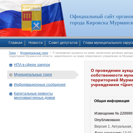
Официальный сайт органов
города Кировска Мурманск
Главная
Новости
Совет депутатов
Глава муниципального округ
Торги
/
Муниципальные торги
/ О проведении аукциона на право заключения договора аренды
территорией Мурманской области, закрепленного на праве оперативного управления за Муници
НПА в сфере закупок
О проведении аукц
Муниципальные торги
собственности мун
территорией Мурма
учреждением «Цент
Информационные сообщения
Капитальные ремонты
многоквартирных домов
Общая информация
Извещение № 220000
Опубликовано
Версия 1. Актуальная,