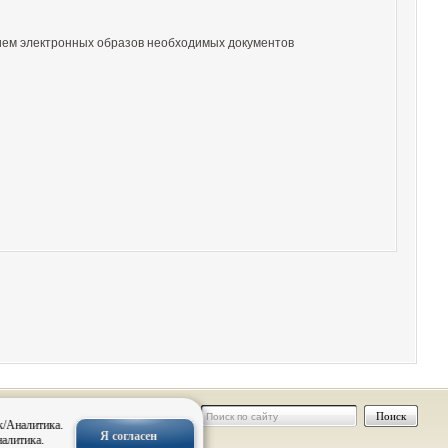
ием электронных образов необходимых документов
 персональных
к/Аналитика.
Я согласен
налитика.
нальных