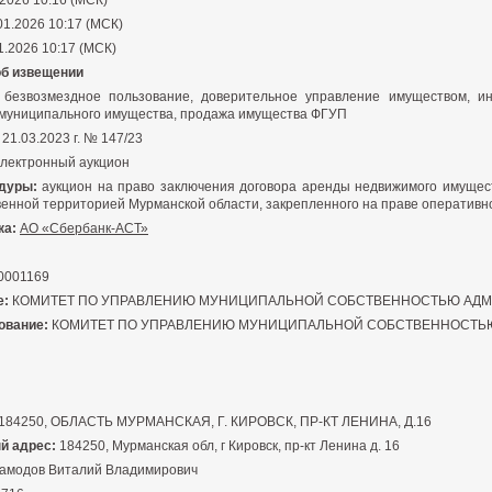
2026 10:16 (МСК)
01.2026 10:17 (МСК)
1.2026 10:17 (МСК)
об извещении
безвозмездное пользование, доверительное управление имуществом, и
 муниципального имущества, продажа имущества ФГУП
21.03.2023 г. № 147/23
лектронный аукцион
дуры:
аукцион на право заключения договора аренды недвижимого имущест
венной территорией Мурманской области, закрепленного на праве оперативн
ка:
АО «Сбербанк-АСТ»
0001169
е:
КОМИТЕТ ПО УПРАВЛЕНИЮ МУНИЦИПАЛЬНОЙ СОБСТВЕННОСТЬЮ АДМ
ование:
КОМИТЕТ ПО УПРАВЛЕНИЮ МУНИЦИПАЛЬНОЙ СОБСТВЕННОСТЬ
184250, ОБЛАСТЬ МУРМАНСКАЯ, Г. КИРОВСК, ПР-КТ ЛЕНИНА, Д.16
й адрес:
184250, Мурманская обл, г Кировск, пр-кт Ленина д. 16
амодов Виталий Владимирович