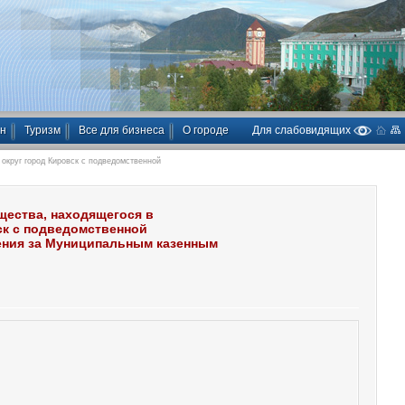
ан
Туризм
Все для бизнеса
О городе
Для слабовидящих
округ город Кировск с подведомственной
щества, находящегося в
ск с подведомственной
ления за Муниципальным казенным