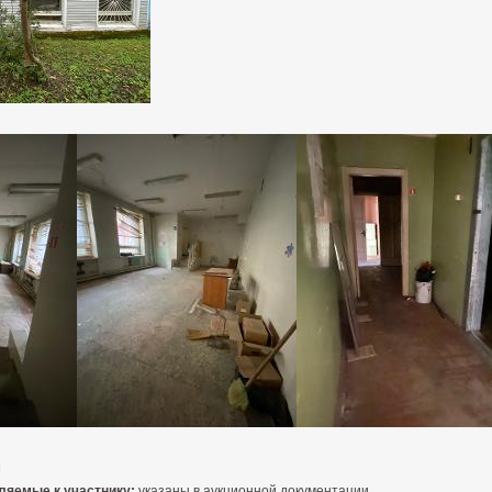
м
ляемые к участнику:
указаны в аукционной документации