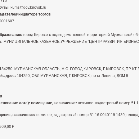
8716
очты:
kums@gov.kirovsk.ru
адателе/инициаторе торгов
0001607
бразование:
город Кировск с подведомственной территорией Мурманской об
е:
МУНИЦИПАЛЬНОЕ КАЗЕННОЕ УЧРЕЖДЕНИЕ "ЦЕНТР РАЗВИТИЯ БИЗНЕСА
184250, МУРМАНСКАЯ ОБЛАСТЬ, М.О. ГОРОД КИРОВСК, Г КИРОВСК, ПР-КТ Л
й адрес:
184250, ОБЛ МУРМАНСКАЯ, Г КИРОВСК, пр-кт Ленина, ДОМ 9
я
менование лота): помещение, назначение:
нежилое, кадастровый номер 51:16:
щение, назначение:
нежилое, кадастровый номер 51:16:0040119:1439, площадью
909,60 ₽