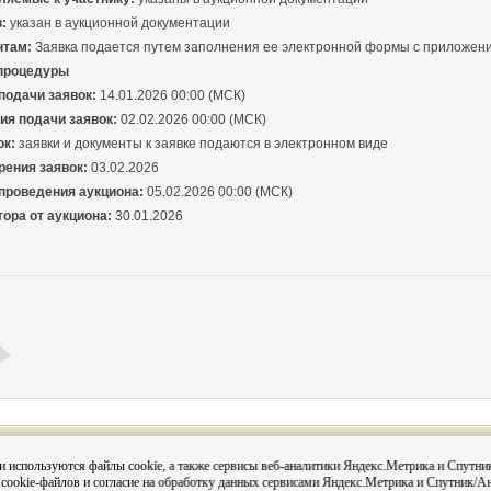
:
указан в аукционной документации
нтам:
Заявка подается путем заполнения ее электронной формы с приложен
 процедуры
подачи заявок:
14.01.2026 00:00 (МСК)
ия подачи заявок:
02.02.2026 00:00 (МСК)
ок:
заявки и документы к заявке подаются в электронном виде
рения заявок:
03.02.2026
 проведения аукциона:
05.02.2026 00:00 (МСК)
тора от аукциона:
30.01.2026
Вся информация на сайте размещена с согласия субъектов
и используются файлы cookie, а также сервисы веб-аналитики Яндекс.Метрика и Спутни
данных в соответствии с 152-ФЗ О персональных данных и
 cookie-файлов и согласие на обработку данных сервисами Яндекс.Метрика и Спутник/А
Постановления администрации города Кировска «О персо