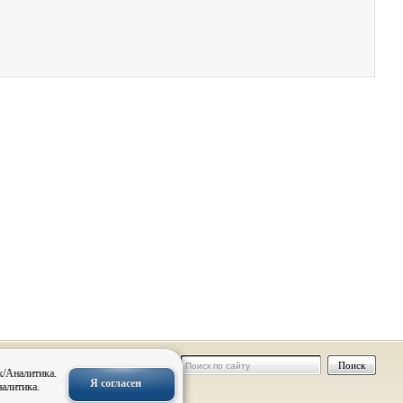
 персональных
к/Аналитика.
Я согласен
налитика.
нальных
овск