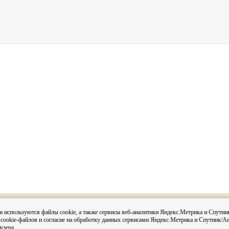
Вся информация на сайте размещена с согласия субъектов
и используются файлы cookie, а также сервисы веб-аналитики Яндекс.Метрика и Спутни
данных в соответствии с 152-ФЗ О персональных данных и
 cookie-файлов и согласие на обработку данных сервисами Яндекс.Метрика и Спутник/А
Постановления администрации города Кировска «О персо
данных в администрации муниципального округа город Кир
узера.