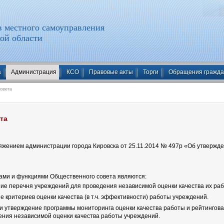
 местного самоуправления
ой области
а
Администрация
КСО
Правовые акты
Торги
Обращения гражд
овета
та
ряжением администрации города Кировска от 25.11.2014 № 497р «Об утверж
ами и функциями Общественного совета являются:
ние перечня учреждений для проведения независимой оценки качества их раб
е критериев оценки качества (в т.ч. эффективности) работы учреждений.
а и утверждение программы мониторинга оценки качества работы и рейтинго
ения независимой оценки качества работы учреждений.