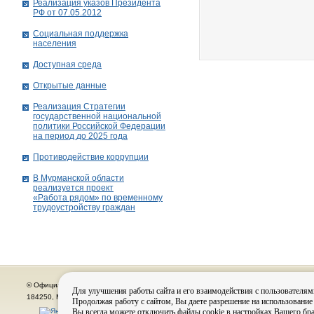
Реализация указов Президента
РФ от 07.05.2012
Социальная поддержка
населения
Доступная среда
Открытые данные
Реализация Стратегии
государственной национальной
политики Российской Федерации
на период до 2025 года
Противодействие коррупции
В Мурманской области
реализуется проект
«Работа рядом» по временному
трудоустройству граждан
© Официальный сайт органов местного самоуправления города Кировска
Для улучшения работы сайта и его взаимодействия с пользователям
184250, Мурманская область, г. Кировск, пр. Ленина, д. 16, тел.: (815-31) 98-700
Продолжая работу с сайтом, Вы даете разрешение на использование
Вы всегда можете отключить файлы cookie в настройках Вашего бра