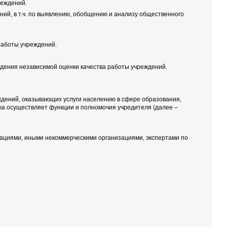
реждений.
ний, в т.ч. по выявлению, обобщению и анализу общественного
работы учреждений.
едения независимой оценки качества работы учреждений.
ждений, оказывающих услуги населению в сфере образования,
ска осуществляет функции и полномочия учредителя (далее –
зациями, иными некоммерческими организациями, экспертами по