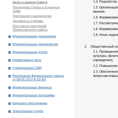
1.4. Разработка
Цель и задачи Совета
Процедура отбора и поданные
1.5. Организаци
зявки
мнения.
Требования к кандидатам
1.6. Формирова
Документы и формы
1.7. Рассмотре
Протоколы заседаний
1.8. Формирова
Общественного совета
1.9. Иные зада
Муниципальные учреждения
Муниципальные предприятия
Общественный сов
2.1. Проведени
Муниципальные услуги
культуры, физич
Нормативные акты
учреждения);
2.2. Повышения
Учрежденные СМИ
2.3. Обеспечен
Реализация Федерального закона
вопросам повыш
от 08.05.2010 N 83-ФЗ
Муниципальные финансы
Муниципальные программы
Кадровое обеспечение
Электронные услуги