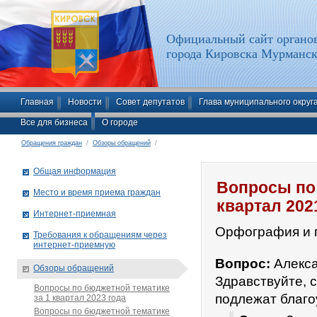
Официальный сайт органов
города Кировска Мурманск
Главная
Новости
Совет депутатов
Глава муниципального округ
Все для бизнеса
О городе
Обращения граждан
/
Обзоры обращений
/
Общая информация
Вопросы по 
Место и время приема граждан
квартал 202
Интернет-приемная
Орфография и 
Требования к обращениям через
интернет-приемную
Вопрос:
Алекса
Обзоры обращений
Здравствуйте, 
Вопросы по бюджетной тематике
подлежат благо
за 1 квартал 2023 года
Вопросы по бюджетной тематике