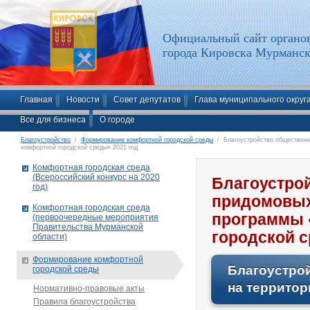
Официальный сайт органов
города Кировска Мурманск
Главная
Новости
Совет депутатов
Глава муниципального округ
Все для бизнеса
О городе
Благоустройство
/
Формирование комфортной городской среды
/ Благоустройство общественн
комфортной городской среды» 2021 год
Комфортная городская среда
(Всероссийский конкурс на 2020
Благоустро
год)
придомовых
Комфортная городская среда
программы 
(первоочередные мероприятия
Правительства Мурманской
городской с
области)
Формирование комфортной
Благоустро
городской среды
на территор
Нормативно-правовые акты
Правила благоустройства